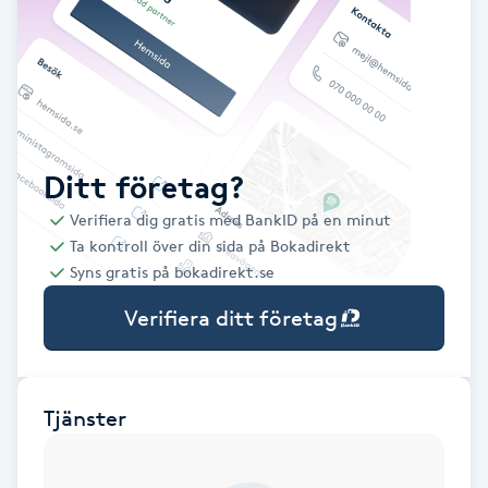
Babylights
Balayage
Bambumassage
Ditt företag?
Verifiera dig gratis med BankID på en minut
Barber
Ta kontroll över din sida på Bokadirekt
Syns gratis på bokadirekt.se
Barnklippning
Verifiera ditt företag
BIAB
Blowout
Tjänster
Bottenfärg