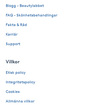
Fransk manikyr
Blogg - Beautylabbet
FAQ - Skönhetsbehandlingar
Fransrengöring
Fakta & Råd
Frekvensterapi
Karriär
Support
Friskvård
Friskvårdsmassage
Villkor
Frisör
Etisk policy
Integritetspolicy
Funktionsanalys
Cookies
Färgning
Allmänna villkor