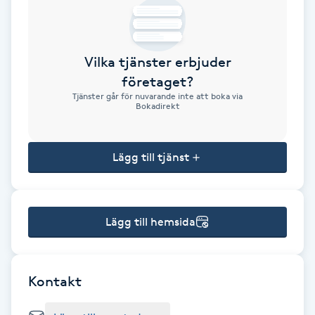
Brynformning
Vilka tjänster erbjuder
Brynfärgning
företaget?
Tjänster går för nuvarande inte att boka via
Brynplockning
Bokadirekt
Bröllopsuppsättning
Lägg till tjänst
C
Celluliter
Lägg till hemsida
Coachning
Color correction
Kontakt