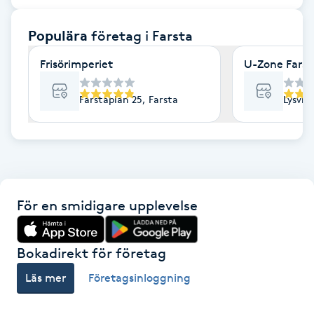
F
Populära
företag
i Farsta
Face framing
Frisörimperiet
U-Zone Farst
Faceliftmassage
Farstaplan 25, Farsta
Lysvik
Fet hårbotten
Fettreducering
För en smidigare upplevelse
Fibromassage
Fillers
Bokadirekt för företag
Läs mer
Företagsinloggning
Fotmassage