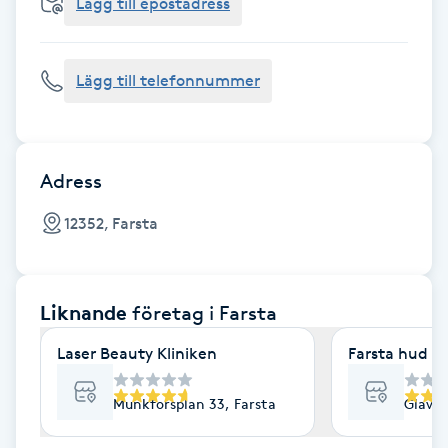
Cryoterapi
Lägg till epostadress
D
Lägg till telefonnummer
Damklippning
Dermapen
Adress
Diamantslipning
12352, Farsta
E
Enzympeeling
Liknande
företag
i Farsta
Extensions
Laser Beauty Kliniken
Farsta hud &
Extensions borttagning
Munkforsplan 33, Farsta
Glavag
Eyeliner-tatuering