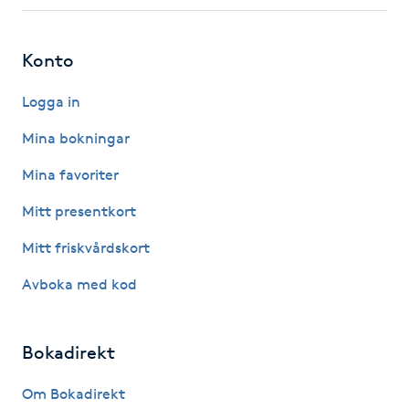
Fotsvamp
Konto
Fotvård
Logga in
Fransar
Mina bokningar
Fransborttagning
Mina favoriter
Mitt presentkort
Fransfärgning
Mitt friskvårdskort
Fransförlängning
Avboka med kod
Fransförlängning Megavolym
Bokadirekt
Fransförlängning Volym
Om Bokadirekt