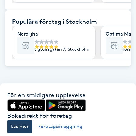
F
Populära
företag
i Stockholm
Face framing
Nerolijha
Optima Mass
Faceliftmassage
Sigtunagatan 7, Stockholm
Torsga
Fet hårbotten
Fettreducering
Fibromassage
För en smidigare upplevelse
Fillers
Bokadirekt för företag
Fotmassage
Läs mer
Företagsinloggning