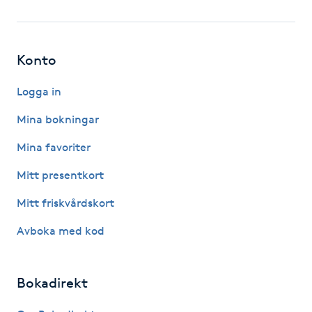
Fotsvamp
Fotvård
Konto
Fransar
Logga in
Mina bokningar
Fransborttagning
Mina favoriter
Fransfärgning
Mitt presentkort
Mitt friskvårdskort
Fransförlängning
Avboka med kod
Fransförlängning Megavolym
Bokadirekt
Fransförlängning Volym