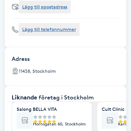
Cryoterapi
Lägg till epostadress
D
Damklippning
Lägg till telefonnummer
Dermapen
Diamantslipning
Adress
E
11438, Stockholm
Enzympeeling
Liknande
företag
i Stockholm
Extensions
Salong BELLA VITA
Cult Clinic
Extensions borttagning
Hornsgatan 60, Stockholm
Karlav
Eyeliner-tatuering