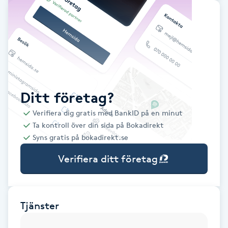
Babylights
Balayage
Bambumassage
Ditt företag?
Barber
Verifiera dig gratis med BankID på en minut
Ta kontroll över din sida på Bokadirekt
Barnklippning
Syns gratis på bokadirekt.se
Verifiera ditt företag
BIAB
Blowout
Tjänster
Bottenfärg