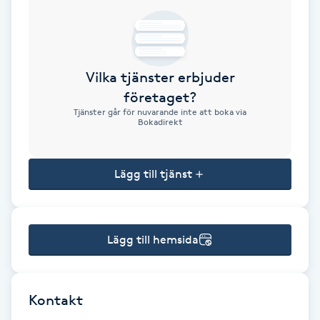
Brynformning
Brynfärgning
Vilka tjänster erbjuder
företaget?
Brynplockning
Tjänster går för nuvarande inte att boka via
Bokadirekt
Bröllopsuppsättning
C
Lägg till tjänst
Celluliter
Lägg till hemsida
Coachning
Color correction
Kontakt