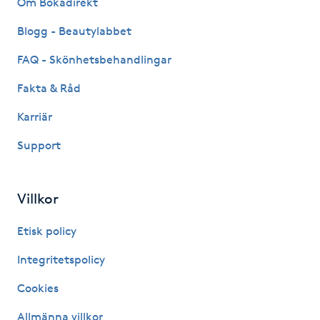
Om Bokadirekt
Fransk manikyr
Blogg - Beautylabbet
Fransrengöring
FAQ - Skönhetsbehandlingar
Fakta & Råd
Frekvensterapi
Karriär
Friskvård
Support
Friskvårdsmassage
Villkor
Frisör
Etisk policy
Funktionsanalys
Integritetspolicy
Cookies
Färgning
Allmänna villkor