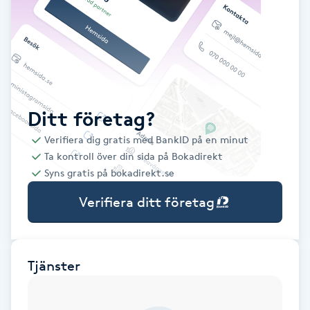
Babylights
Balayage
Bambumassage
Ditt företag?
Verifiera dig gratis med BankID på en minut
Barber
Ta kontroll över din sida på Bokadirekt
Syns gratis på bokadirekt.se
Barnklippning
Verifiera ditt företag
BIAB
Blowout
Tjänster
Bottenfärg