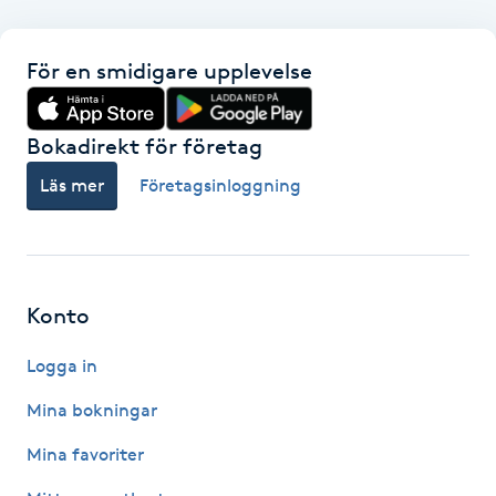
F
För en smidigare upplevelse
Face framing
Bokadirekt för företag
Faceliftmassage
Läs mer
Företagsinloggning
Fet hårbotten
Fettreducering
Konto
Fibromassage
Logga in
Fillers
Mina bokningar
Mina favoriter
Fotmassage