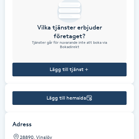
Brynformning
Vilka tjänster erbjuder
Brynfärgning
företaget?
Tjänster går för nuvarande inte att boka via
Brynplockning
Bokadirekt
Bröllopsuppsättning
Lägg till tjänst
C
Celluliter
Lägg till hemsida
Coachning
Color correction
Adress
28890, Vinslöv