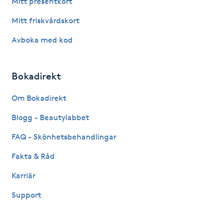
Mitt presentkort
Fotsvamp
Mitt friskvårdskort
Fotvård
Avboka med kod
Fransar
Bokadirekt
Fransborttagning
Om Bokadirekt
Blogg - Beautylabbet
Fransfärgning
FAQ - Skönhetsbehandlingar
Fransförlängning
Fakta & Råd
Fransförlängning Megavolym
Karriär
Support
Fransförlängning Volym