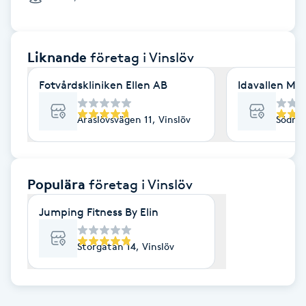
Cryoterapi
D
Liknande
företag
i Vinslöv
Damklippning
Fotvårdskliniken Ellen AB
Idavallen Med
Dermapen
Åraslövsvägen 11, Vinslöv
Södra 
Diamantslipning
E
Populära
företag
i Vinslöv
Enzympeeling
Jumping Fitness By Elin
Extensions
Storgatan 14, Vinslöv
Extensions borttagning
Eyeliner-tatuering