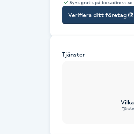
Syns gratis på bokadirekt.se
Babylights
Verifiera ditt företag
Balayage
Bambumassage
Tjänster
Barber
Barnklippning
BIAB
Vilk
Tjänste
Blowout
Bottenfärg