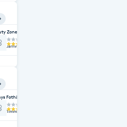
uty Zone
Järnvägsgatan 3, Alvesta
ys Fothälsa
Timmervägen 10, Alvesta