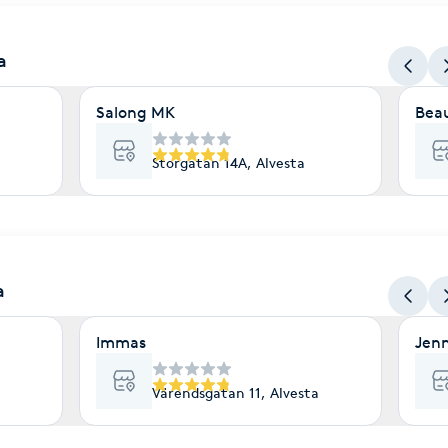
a
Salong MK
Bea
Storgatan 14A, Alvesta
a
Immas
Jenn
Värendsgatan 11, Alvesta