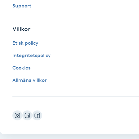
Support
Fotsvamp
Fotvård
Villkor
Etisk policy
Fransar
Integritetspolicy
Fransborttagning
Cookies
Fransfärgning
Allmäna villkor
Fransförlängning
Fransförlängning Megavolym
Fransförlängning Volym