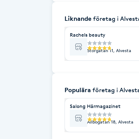
Brynformning
Liknande
företag
i Alvest
Brynfärgning
Rachels beauty
Brynplockning
Storgatan 11, Alvesta
Bröllopsuppsättning
C
Populära
företag
i Alvest
Celluliter
Salong Hårmagazinet
Coachning
Allbogatan 18, Alvesta
Color correction