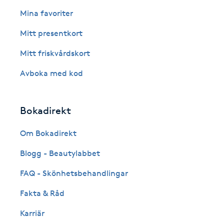
Eyeliner-tatuering
Mina favoriter
F
Mitt presentkort
Face framing
Mitt friskvårdskort
Faceliftmassage
Avboka med kod
Fet hårbotten
Bokadirekt
Fettreducering
Om Bokadirekt
Blogg - Beautylabbet
Fibromassage
FAQ - Skönhetsbehandlingar
Fillers
Fakta & Råd
Fotmassage
Karriär