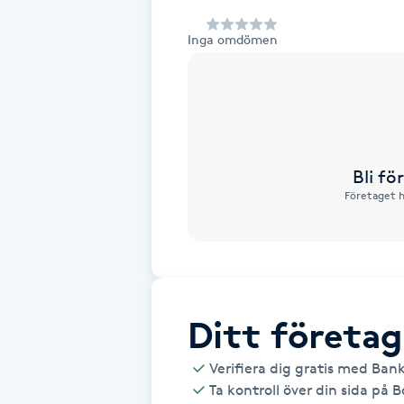
Alternativmedicin
Inga omdömen
Andningsmassage
Ansiktslyft utan kirurgi
Aromamassage
Bli f
Företaget h
Ashtanga Yoga
Ayurveda
Ayurvedisk Massage
Ditt företag
Verifiera dig gratis med Ban
Ansiktsbehandling djuprengörande
Ta kontroll över din sida på 
B