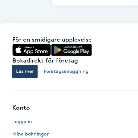
Cryoterapi
D
Damklippning
För en smidigare upplevelse
Dermapen
Bokadirekt för företag
Diamantslipning
Läs mer
Företagsinloggning
E
Enzympeeling
Extensions
Konto
Logga in
Extensions borttagning
Mina bokningar