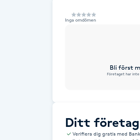
Alternativmedicin
Inga omdömen
Andningsmassage
Ansiktslyft utan kirurgi
Aromamassage
Bli först
Företaget har inte
Ashtanga Yoga
Ayurveda
Ayurvedisk Massage
Ditt företag
Ansiktsbehandling djuprengörande
Verifiera dig gratis med Ban
B