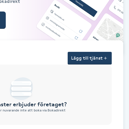
Bokadirekt
Lägg till tjänst
nster erbjuder företaget?
ör nuvarande inte att boka via Bokadirekt