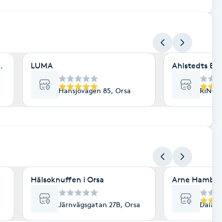
 in Orsa
LUMA
Ahlstedts Be
Hansjövägen 85, Orsa
RINGV
Hälsoknuffen i Orsa
Arne Hamber
Järnvägsgatan 27B, Orsa
Dalaga