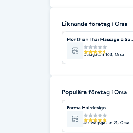
Brynformning
Liknande
företag
i Orsa
Brynfärgning
Monthian Thai Massage & Spa
Brynplockning
Dalagatan 16B, Orsa
Bröllopsuppsättning
C
Celluliter
Populära
företag
i Orsa
Coachning
Forma Hairdesign
Color correction
Järnvägsgatan 21, Orsa