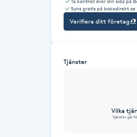
Ta kontroll över din sida på 
Syns gratis på bokadirekt.se
Babylights
Verifiera ditt företag
Balayage
Bambumassage
Tjänster
Barber
Barnklippning
BIAB
Vilka tjä
Blowout
Tjänster går f
Bottenfärg