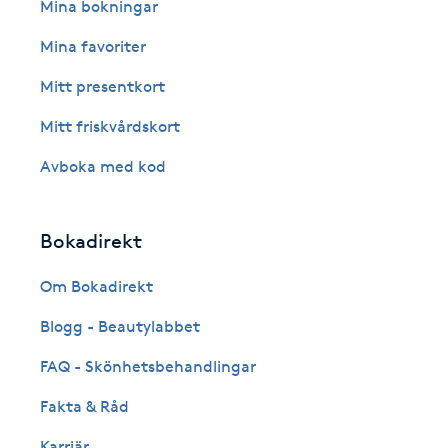
Eyeliner-tatuering
Mina bokningar
F
Mina favoriter
Face framing
Mitt presentkort
Mitt friskvårdskort
Faceliftmassage
Avboka med kod
Fet hårbotten
Bokadirekt
Fettreducering
Om Bokadirekt
Fibromassage
Blogg - Beautylabbet
Fillers
FAQ - Skönhetsbehandlingar
Fakta & Råd
Fotmassage
Karriär