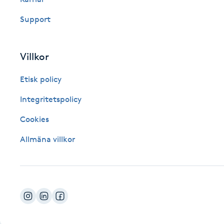
Fotsvamp
Support
Fotvård
Villkor
Fransar
Etisk policy
Fransborttagning
Integritetspolicy
Cookies
Fransfärgning
Allmäna villkor
Fransförlängning
Fransförlängning Megavolym
Fransförlängning Volym