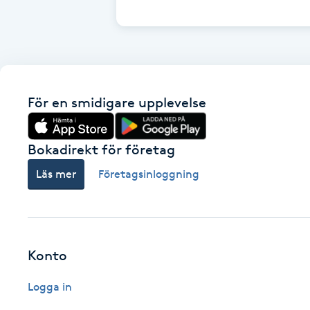
Cryoterapi
D
Damklippning
För en smidigare upplevelse
Dermapen
Diamantslipning
Bokadirekt för företag
E
Läs mer
Företagsinloggning
Enzympeeling
Extensions
Konto
Extensions borttagning
Logga in