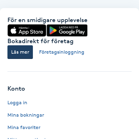
F
För en smidigare upplevelse
Face framing
Bokadirekt för företag
Faceliftmassage
Läs mer
Företagsinloggning
Fet hårbotten
Fettreducering
Konto
Fibromassage
Logga in
Fillers
Mina bokningar
Mina favoriter
Fotmassage