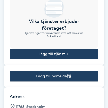
Brynformning
Vilka tjänster erbjuder
Brynfärgning
företaget?
Tjänster går för nuvarande inte att boka via
Brynplockning
Bokadirekt
Bröllopsuppsättning
Lägg till tjänst
C
Celluliter
Lägg till hemsida
Coachning
Color correction
Adress
11768, Stockholm