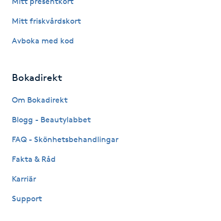
Mitt presentkort
Fotsvamp
Mitt friskvårdskort
Fotvård
Avboka med kod
Fransar
Bokadirekt
Fransborttagning
Om Bokadirekt
Blogg - Beautylabbet
Fransfärgning
FAQ - Skönhetsbehandlingar
Fransförlängning
Fakta & Råd
Fransförlängning Megavolym
Karriär
Support
Fransförlängning Volym