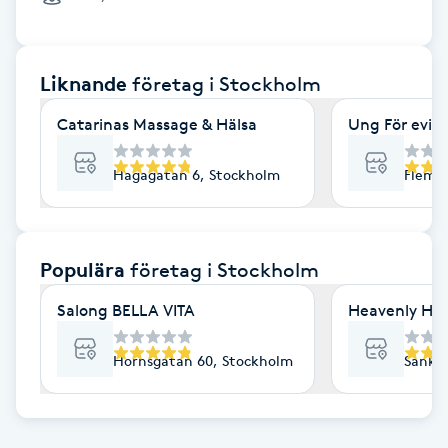
Cryoterapi
D
Liknande
företag
i Stockholm
Damklippning
Catarinas Massage & Hälsa
Ung För evig
Dermapen
Hagagatan 6, Stockholm
Flemi
Diamantslipning
E
Populära
företag
i Stockholm
Enzympeeling
Salong BELLA VITA
Heavenly Hai
Extensions
Hornsgatan 60, Stockholm
Sankt 
Extensions borttagning
Eyeliner-tatuering