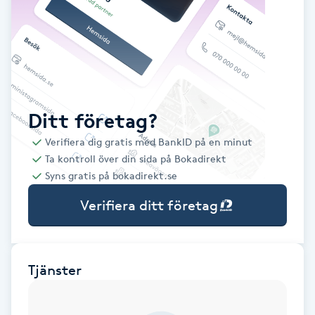
Babylights
Balayage
Bambumassage
Ditt företag?
Verifiera dig gratis med BankID på en minut
Barber
Ta kontroll över din sida på Bokadirekt
Syns gratis på bokadirekt.se
Barnklippning
Verifiera ditt företag
BIAB
Blowout
Tjänster
Bottenfärg