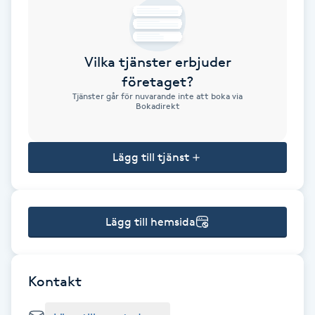
Brynformning
Vilka tjänster erbjuder
Brynfärgning
företaget?
Tjänster går för nuvarande inte att boka via
Brynplockning
Bokadirekt
Bröllopsuppsättning
Lägg till tjänst
C
Celluliter
Lägg till hemsida
Coachning
Color correction
Kontakt