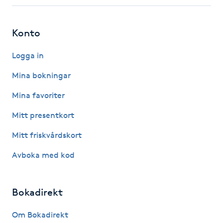
Fotsvamp
Konto
Fotvård
Logga in
Fransar
Mina bokningar
Fransborttagning
Mina favoriter
Mitt presentkort
Fransfärgning
Mitt friskvårdskort
Fransförlängning
Avboka med kod
Fransförlängning Megavolym
Bokadirekt
Fransförlängning Volym
Om Bokadirekt