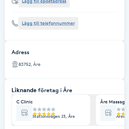
Cryoterapi
Lägg till epostadress
D
Lägg till telefonnummer
Damklippning
Dermapen
Adress
Diamantslipning
83752, Åre
E
Enzympeeling
Liknande
företag
i Åre
Extensions
C Clinic
Åre Massage 
Extensions borttagning
Stationsvägen 23, Åre
Åreväg
Eyeliner-tatuering