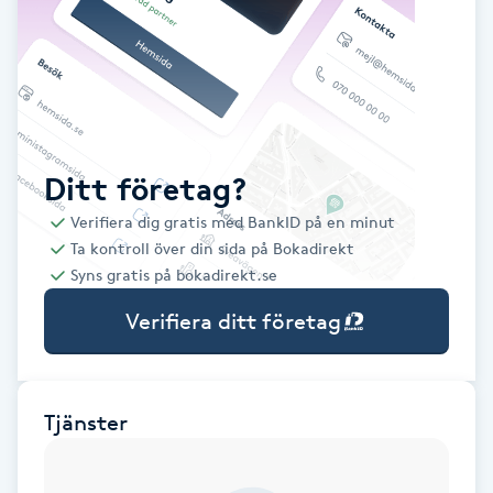
Babylights
Balayage
Bambumassage
Ditt företag?
Verifiera dig gratis med BankID på en minut
Barber
Ta kontroll över din sida på Bokadirekt
Syns gratis på bokadirekt.se
Barnklippning
Verifiera ditt företag
BIAB
Blowout
Tjänster
Bottenfärg