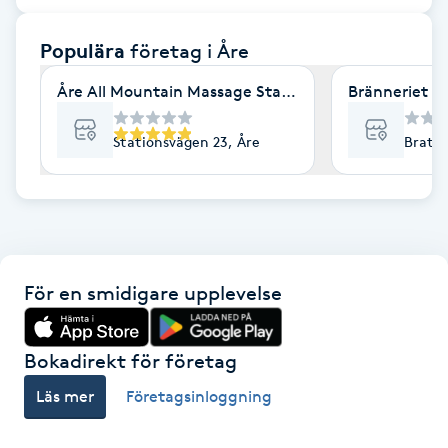
F
Populära
företag
i Åre
Face framing
Åre All Mountain Massage Stationsvägen 23 Åre
Bränneriet i 
Faceliftmassage
Stationsvägen 23, Åre
Brattl
Fet hårbotten
Fettreducering
För en smidigare upplevelse
Fibromassage
Fillers
Bokadirekt för företag
Läs mer
Företagsinloggning
Fotmassage