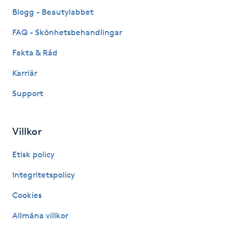
Fransk manikyr
Blogg - Beautylabbet
FAQ - Skönhetsbehandlingar
Fransrengöring
Fakta & Råd
Frekvensterapi
Karriär
Support
Friskvård
Friskvårdsmassage
Villkor
Frisör
Etisk policy
Integritetspolicy
Funktionsanalys
Cookies
Färgning
Allmäna villkor