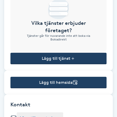
Brynformning
Vilka tjänster erbjuder
Brynfärgning
företaget?
Tjänster går för nuvarande inte att boka via
Brynplockning
Bokadirekt
Bröllopsuppsättning
Lägg till tjänst
C
Celluliter
Lägg till hemsida
Coachning
Color correction
Kontakt