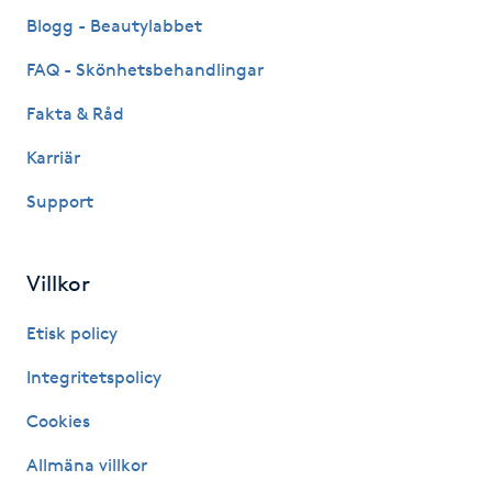
Fransk manikyr
Blogg - Beautylabbet
FAQ - Skönhetsbehandlingar
Fransrengöring
Fakta & Råd
Frekvensterapi
Karriär
Support
Friskvård
Friskvårdsmassage
Villkor
Frisör
Etisk policy
Integritetspolicy
Funktionsanalys
Cookies
Färgning
Allmäna villkor