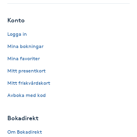
Fotsvamp
Konto
Fotvård
Logga in
Fransar
Mina bokningar
Fransborttagning
Mina favoriter
Mitt presentkort
Fransfärgning
Mitt friskvårdskort
Fransförlängning
Avboka med kod
Fransförlängning Megavolym
Bokadirekt
Fransförlängning Volym
Om Bokadirekt