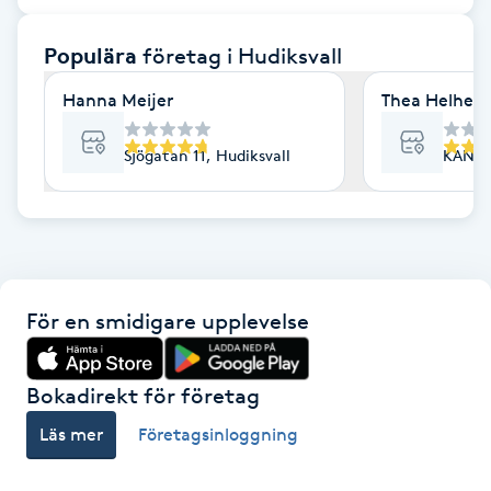
F
Populära
företag
i Hudiksvall
Face framing
Hanna Meijer
Thea Helhets
Faceliftmassage
Sjögatan 11, Hudiksvall
KANAL
Fet hårbotten
Fettreducering
För en smidigare upplevelse
Fibromassage
Fillers
Bokadirekt för företag
Läs mer
Företagsinloggning
Fotmassage