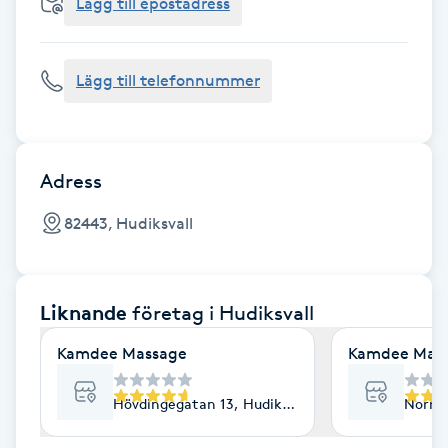
Cryoterapi
Lägg till epostadress
D
Lägg till telefonnummer
Damklippning
Dermapen
Adress
Diamantslipning
82443, Hudiksvall
E
Enzympeeling
Liknande
företag
i Hudiksvall
Extensions
Kamdee Massage
Kamdee Mass
Extensions borttagning
Hövdingegatan 13, Hudiksvall
Norra 
Eyeliner-tatuering