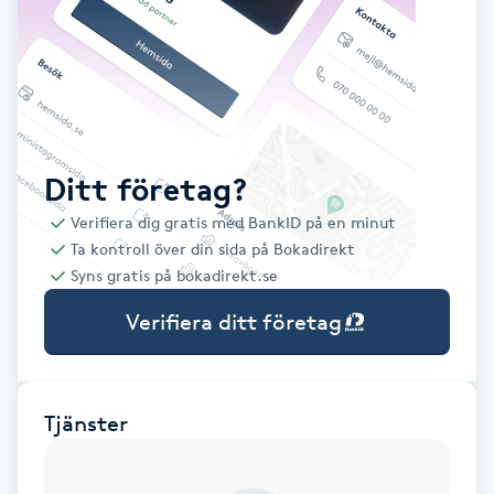
Babylights
Balayage
Bambumassage
Ditt företag?
Verifiera dig gratis med BankID på en minut
Barber
Ta kontroll över din sida på Bokadirekt
Syns gratis på bokadirekt.se
Barnklippning
Verifiera ditt företag
BIAB
Blowout
Tjänster
Bottenfärg