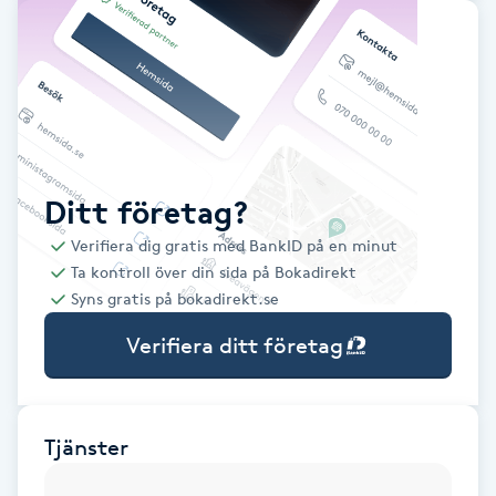
Babylights
Balayage
Bambumassage
Ditt företag?
Barber
Verifiera dig gratis med BankID på en minut
Ta kontroll över din sida på Bokadirekt
Barnklippning
Syns gratis på bokadirekt.se
Verifiera ditt företag
BIAB
Blowout
Tjänster
Bottenfärg