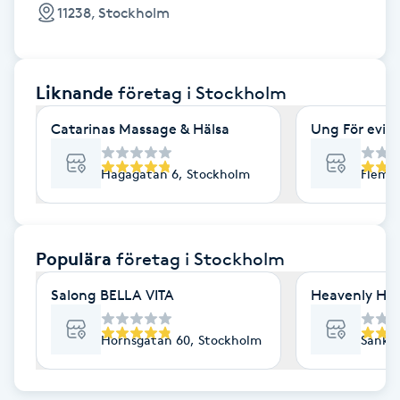
Cryoterapi
11238, Stockholm
D
Damklippning
Liknande
företag
i Stockholm
Dermapen
Catarinas Massage & Hälsa
Ung För evig
Diamantslipning
Hagagatan 6, Stockholm
Flemi
E
Enzympeeling
Populära
företag
i Stockholm
Salong BELLA VITA
Heavenly Hai
Extensions
Hornsgatan 60, Stockholm
Sankt 
Extensions borttagning
Eyeliner-tatuering