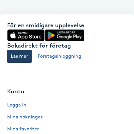
F
Face framing
För en smidigare upplevelse
Faceliftmassage
Bokadirekt för företag
Fet hårbotten
Läs mer
Företagsinloggning
Fettreducering
Fibromassage
Konto
Logga in
Fillers
Mina bokningar
Fotmassage
Mina favoriter