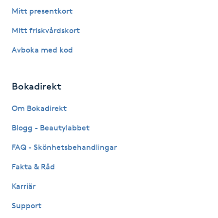
Fotsvamp
Mitt presentkort
Mitt friskvårdskort
Fotvård
Avboka med kod
Fransar
Bokadirekt
Fransborttagning
Om Bokadirekt
Fransfärgning
Blogg - Beautylabbet
Fransförlängning
FAQ - Skönhetsbehandlingar
Fakta & Råd
Fransförlängning Megavolym
Karriär
Fransförlängning Volym
Support