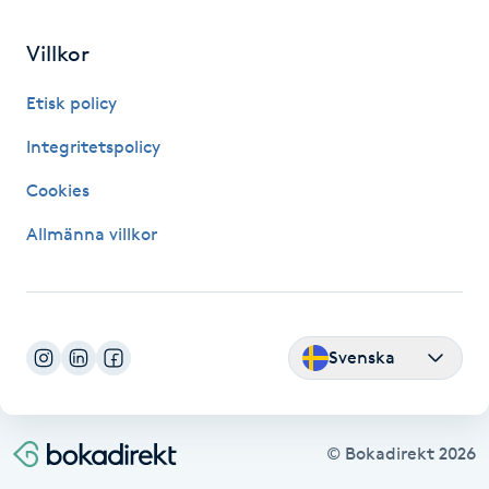
Fransk manikyr
Villkor
Fransrengöring
Etisk policy
Frekvensterapi
Integritetspolicy
Cookies
Friskvård
Allmänna villkor
Friskvårdsmassage
Frisör
Svenska
Funktionsanalys
Färgning
© Bokadirekt
2026