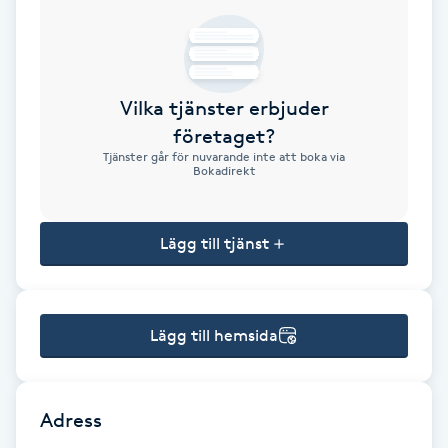
Brynformning
Brynfärgning
Vilka tjänster erbjuder
företaget?
Brynplockning
Tjänster går för nuvarande inte att boka via
Bokadirekt
Bröllopsuppsättning
C
Lägg till tjänst
Celluliter
Lägg till hemsida
Coachning
Color correction
Adress