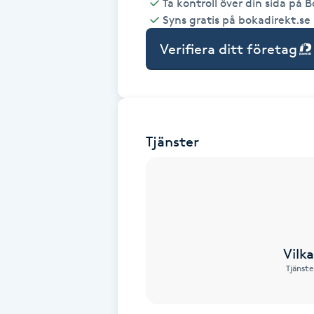
Ta kontroll över din sida på 
Syns gratis på bokadirekt.se
Babylights
Verifiera ditt företag
Balayage
Bambumassage
Tjänster
Barber
Barnklippning
BIAB
Vilk
Blowout
Tjänste
Bottenfärg