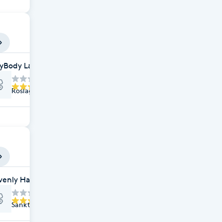
yBody Laser & SPA
Roslagsgatan 40 A, Stockholm
enly Hair and Beauty International- Ekologisk Frisör- Ekol
Sankt Eriksgatan 56, Stockholm