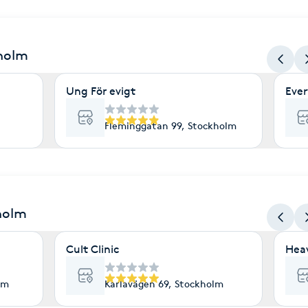
kholm
Ung För evigt
Ever
Fleminggatan 99, Stockholm
holm
Cult Clinic
Heav
lm
Karlavägen 69, Stockholm