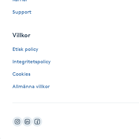
Fotsvamp
Support
Fotvård
Villkor
Fransar
Etisk policy
Fransborttagning
Integritetspolicy
Cookies
Fransfärgning
Allmänna villkor
Fransförlängning
Fransförlängning Megavolym
Fransförlängning Volym