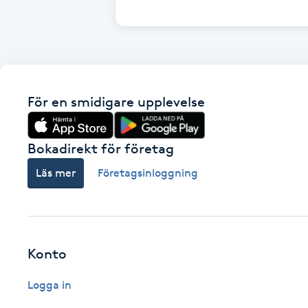
Cryoterapi
D
Damklippning
För en smidigare upplevelse
Dermapen
Diamantslipning
Bokadirekt för företag
E
Läs mer
Företagsinloggning
Enzympeeling
Extensions
Konto
Extensions borttagning
Logga in