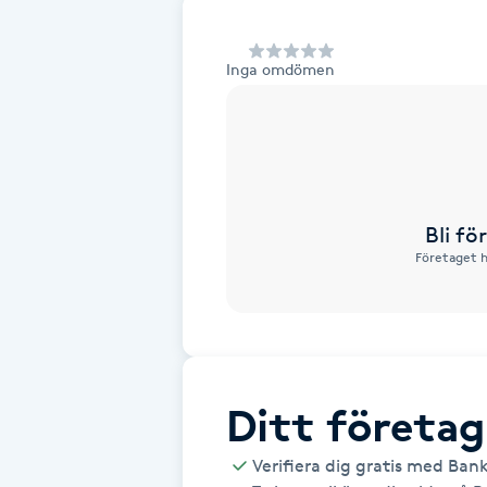
Alternativmedicin
Inga omdömen
Andningsmassage
Ansiktslyft utan kirurgi
Aromamassage
Bli f
Företaget h
Ashtanga Yoga
Ayurveda
Ayurvedisk Massage
Ditt företag
Ansiktsbehandling djuprengörande
Verifiera dig gratis med Ban
B