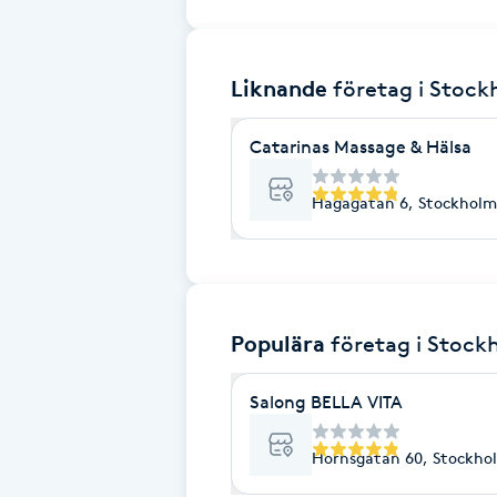
Brynformning
Liknande
företag
i Stoc
Brynfärgning
Catarinas Massage & Hälsa
Brynplockning
Hagagatan 6, Stockholm
Bröllopsuppsättning
C
Celluliter
Populära
företag
i Stock
Coachning
Salong BELLA VITA
Color correction
Hornsgatan 60, Stockho