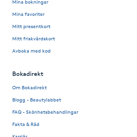
Eyeliner-tatuering
Mina bokningar
F
Mina favoriter
Face framing
Mitt presentkort
Mitt friskvårdskort
Faceliftmassage
Avboka med kod
Fet hårbotten
Bokadirekt
Fettreducering
Om Bokadirekt
Fibromassage
Blogg - Beautylabbet
Fillers
FAQ - Skönhetsbehandlingar
Fakta & Råd
Fotmassage
Karriär