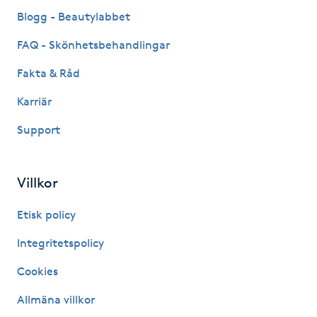
Fransk manikyr
Blogg - Beautylabbet
FAQ - Skönhetsbehandlingar
Fransrengöring
Fakta & Råd
Frekvensterapi
Karriär
Support
Friskvård
Friskvårdsmassage
Villkor
Frisör
Etisk policy
Integritetspolicy
Funktionsanalys
Cookies
Färgning
Allmäna villkor