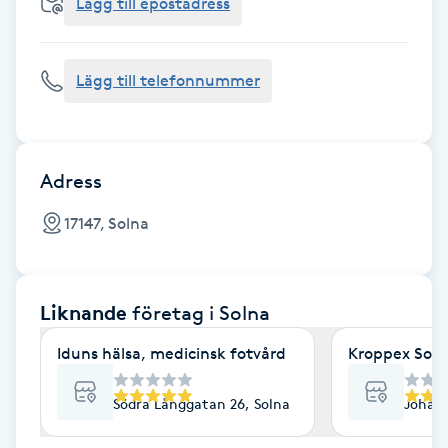
Cryoterapi
Lägg till epostadress
D
Lägg till telefonnummer
Damklippning
Dermapen
Adress
Diamantslipning
17147, Solna
E
Enzympeeling
Liknande
företag
i Solna
Extensions
Iduns hälsa, medicinsk fotvård
Kroppex Soln
Extensions borttagning
Södra Långgatan 26, Solna
Johan 
Eyeliner-tatuering