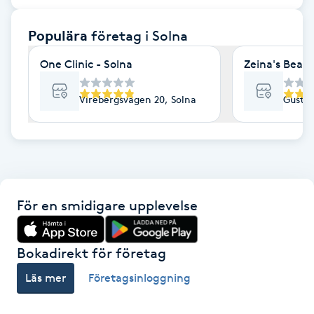
F
Populära
företag
i Solna
Face framing
One Clinic - Solna
Zeina's Beaut
Faceliftmassage
Virebergsvägen 20, Solna
Gustav
Fet hårbotten
Fettreducering
För en smidigare upplevelse
Fibromassage
Fillers
Bokadirekt för företag
Läs mer
Företagsinloggning
Fotmassage