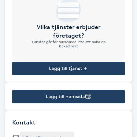
Brynformning
Vilka tjänster erbjuder
Brynfärgning
företaget?
Tjänster går för nuvarande inte att boka via
Brynplockning
Bokadirekt
Bröllopsuppsättning
Lägg till tjänst
C
Celluliter
Lägg till hemsida
Coachning
Color correction
Kontakt