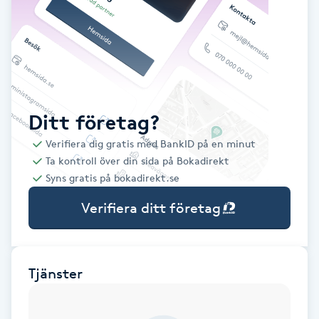
Babylights
Balayage
Bambumassage
Ditt företag?
Verifiera dig gratis med BankID på en minut
Barber
Ta kontroll över din sida på Bokadirekt
Syns gratis på bokadirekt.se
Barnklippning
Verifiera ditt företag
BIAB
Blowout
Tjänster
Bottenfärg