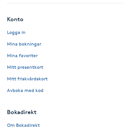
Fotsvamp
Konto
Fotvård
Logga in
Fransar
Mina bokningar
Fransborttagning
Mina favoriter
Mitt presentkort
Fransfärgning
Mitt friskvårdskort
Fransförlängning
Avboka med kod
Fransförlängning Megavolym
Bokadirekt
Fransförlängning Volym
Om Bokadirekt