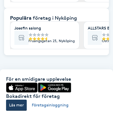
F
Populära
företag
i Nyköping
Face framing
Josefin salong
ALLSTARS BA
Faceliftmassage
Fruängsgatan 23, Nyköping
Östra 
Fet hårbotten
Fettreducering
Fibromassage
För en smidigare upplevelse
Fillers
Bokadirekt för företag
Fotmassage
Läs mer
Företagsinloggning