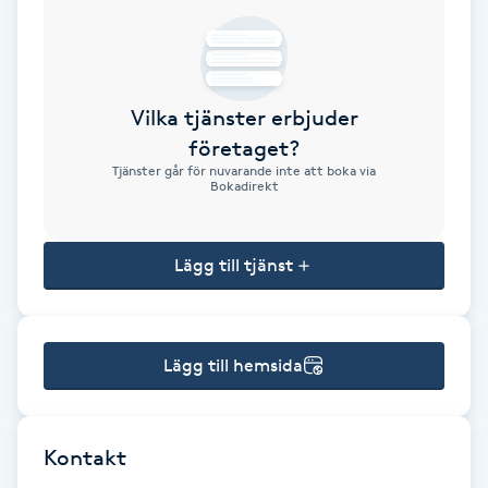
Brynformning
Brynfärgning
Vilka tjänster erbjuder
företaget?
Brynplockning
Tjänster går för nuvarande inte att boka via
Bokadirekt
Bröllopsuppsättning
C
Lägg till tjänst
Celluliter
Lägg till hemsida
Coachning
Color correction
Kontakt