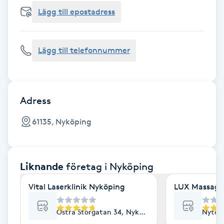
Cryoterapi
Lägg till epostadress
D
Damklippning
Lägg till telefonnummer
Dermapen
Diamantslipning
Adress
E
61135, Nyköping
Enzympeeling
Liknande
företag
i Nyköping
Extensions
Vital Laserklinik Nyköping
LUX Massage
Extensions borttagning
Östra Storgatan 34, Nyköping
Nytorg
Eyeliner-tatuering