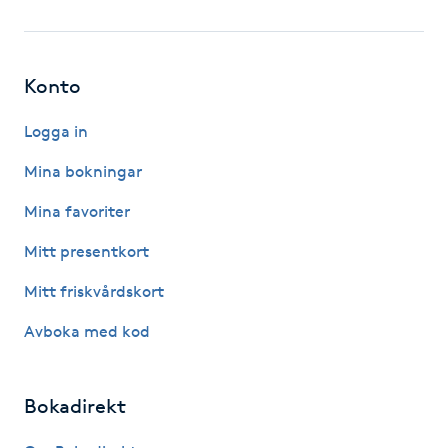
Fotsvamp
Fotvård
Konto
Fransar
Logga in
Mina bokningar
Fransborttagning
Mina favoriter
Fransfärgning
Mitt presentkort
Mitt friskvårdskort
Fransförlängning
Avboka med kod
Fransförlängning Megavolym
Bokadirekt
Fransförlängning Volym