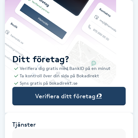
Babylights
Balayage
Bambumassage
Ditt företag?
Barber
Verifiera dig gratis med BankID på en minut
Ta kontroll över din sida på Bokadirekt
Barnklippning
Syns gratis på bokadirekt.se
Verifiera ditt företag
BIAB
Blowout
Tjänster
Bottenfärg