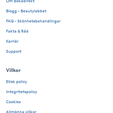
Om Bokadirekt
Fransk manikyr
Blogg - Beautylabbet
Fransrengöring
FAQ - Skönhetsbehandlingar
Fakta & Råd
Frekvensterapi
Karriär
Friskvård
Support
Friskvårdsmassage
Villkor
Frisör
Etisk policy
Funktionsanalys
Integritetspolicy
Cookies
Färgning
Allmänna villkor