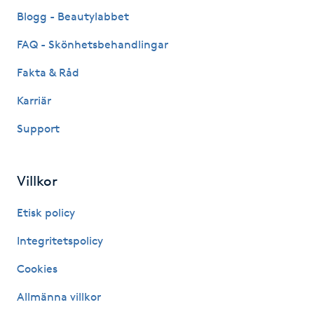
Fransk manikyr
Blogg - Beautylabbet
FAQ - Skönhetsbehandlingar
Fransrengöring
Fakta & Råd
Frekvensterapi
Karriär
Support
Friskvård
Friskvårdsmassage
Villkor
Frisör
Etisk policy
Integritetspolicy
Funktionsanalys
Cookies
Färgning
Allmänna villkor