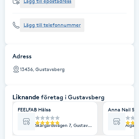
Cryoterapi
Lägg till epostadress
D
Lägg till telefonnummer
Damklippning
Dermapen
Adress
Diamantslipning
13436, Gustavsberg
E
Enzympeeling
Liknande
företag
i Gustavsberg
Extensions
FEELFAB Hälsa
Anna Nail St
Extensions borttagning
Skärgårdsvägen 7, Gustavsberg
Algata
Eyeliner-tatuering