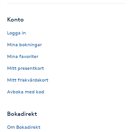
Fotsvamp
Konto
Fotvård
Logga in
Fransar
Mina bokningar
Fransborttagning
Mina favoriter
Mitt presentkort
Fransfärgning
Mitt friskvårdskort
Fransförlängning
Avboka med kod
Fransförlängning Megavolym
Bokadirekt
Fransförlängning Volym
Om Bokadirekt