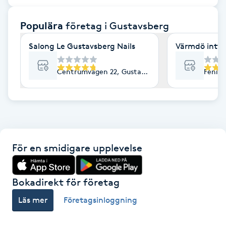
F
Populära
företag
i Gustavsberg
Face framing
Salong Le Gustavsberg Nails
Värmdö inty
Faceliftmassage
Centrumvägen 22, Gustavsberg
Fenix 
Fet hårbotten
Fettreducering
För en smidigare upplevelse
Fibromassage
Fillers
Bokadirekt för företag
Läs mer
Företagsinloggning
Fotmassage