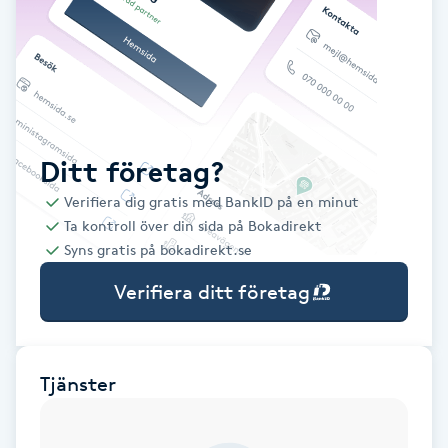
Babylights
Balayage
Bambumassage
Ditt företag?
Verifiera dig gratis med BankID på en minut
Barber
Ta kontroll över din sida på Bokadirekt
Syns gratis på bokadirekt.se
Barnklippning
Verifiera ditt företag
BIAB
Blowout
Tjänster
Bottenfärg