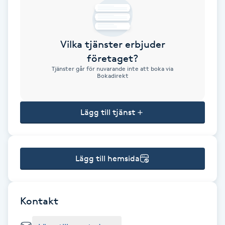
Brynformning
Vilka tjänster erbjuder
Brynfärgning
företaget?
Tjänster går för nuvarande inte att boka via
Brynplockning
Bokadirekt
Bröllopsuppsättning
Lägg till tjänst
C
Celluliter
Lägg till hemsida
Coachning
Color correction
Kontakt