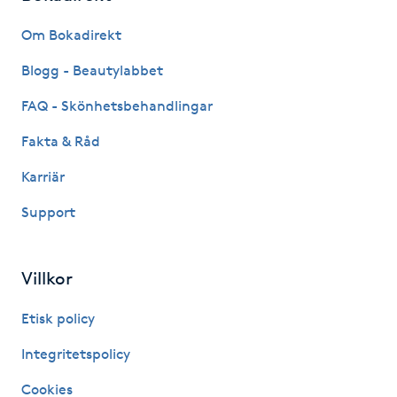
Fransk manikyr
Om Bokadirekt
Fransrengöring
Blogg - Beautylabbet
FAQ - Skönhetsbehandlingar
Frekvensterapi
Fakta & Råd
Friskvård
Karriär
Support
Friskvårdsmassage
Frisör
Villkor
Funktionsanalys
Etisk policy
Integritetspolicy
Färgning
Cookies