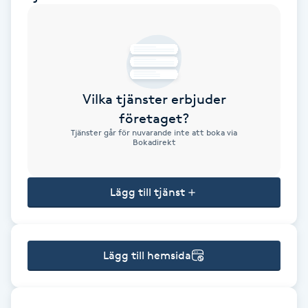
Brynformning
Brynfärgning
Vilka tjänster erbjuder
Brynplockning
företaget?
Tjänster går för nuvarande inte att boka via
Bröllopsuppsättning
Bokadirekt
C
Lägg till tjänst
Celluliter
Coachning
Lägg till hemsida
Color correction