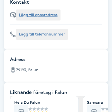
Cryoterapi
Kontakt
D
Lägg till epostadress
Damklippning
Lägg till telefonnummer
Dermapen
Diamantslipning
E
Adress
Enzympeeling
79193, Falun
Extensions
Liknande
företag
i Falun
Extensions borttagning
Hela Du Falun
Samsara
Eyeliner-tatuering