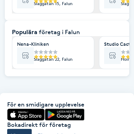
Slaggatan 15, Falun
Slagga
F
Face framing
Populära
företag
i Falun
Faceliftmassage
Nena-Kliniken
Studio Cactu
Fet hårbotten
Slaggatan 22, Falun
Holmg
Fettreducering
Fibromassage
För en smidigare upplevelse
Fillers
Fotmassage
Bokadirekt för företag