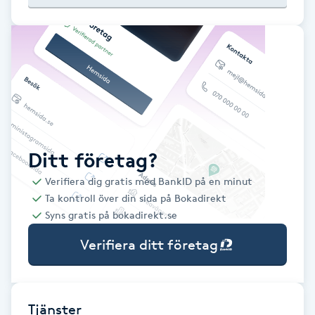
Babylights
Balayage
Bambumassage
Barber
Ditt företag?
Verifiera dig gratis med BankID på en minut
Barnklippning
Ta kontroll över din sida på Bokadirekt
Syns gratis på bokadirekt.se
BIAB
Verifiera ditt företag
Blowout
Bottenfärg
Tjänster