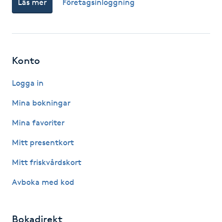
Läs mer
Företagsinloggning
Fotsvamp
Fotvård
Konto
Fransar
Logga in
Fransborttagning
Mina bokningar
Fransfärgning
Mina favoriter
Mitt presentkort
Fransförlängning
Mitt friskvårdskort
Fransförlängning Megavolym
Avboka med kod
Fransförlängning Volym
Bokadirekt