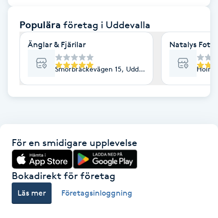
F
Populära
företag
i Uddevalla
Face framing
Änglar & Fjärilar
Natalys Foto
Faceliftmassage
Smörbräckevägen 15, Uddevalla
Holma 
Fet hårbotten
Fettreducering
För en smidigare upplevelse
Fibromassage
Fillers
Bokadirekt för företag
Läs mer
Företagsinloggning
Fotmassage