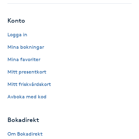
Fotsvamp
Konto
Fotvård
Logga in
Fransar
Mina bokningar
Fransborttagning
Mina favoriter
Mitt presentkort
Fransfärgning
Mitt friskvårdskort
Fransförlängning
Avboka med kod
Fransförlängning Megavolym
Bokadirekt
Fransförlängning Volym
Om Bokadirekt