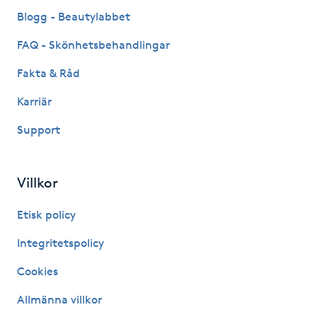
Fransk manikyr
Blogg - Beautylabbet
FAQ - Skönhetsbehandlingar
Fransrengöring
Fakta & Råd
Frekvensterapi
Karriär
Support
Friskvård
Friskvårdsmassage
Villkor
Frisör
Etisk policy
Integritetspolicy
Funktionsanalys
Cookies
Färgning
Allmänna villkor