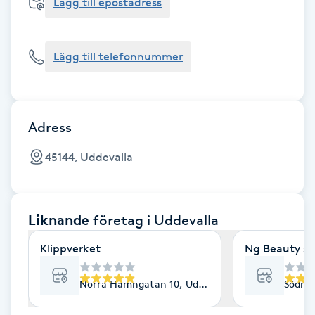
Cryoterapi
Lägg till epostadress
D
Lägg till telefonnummer
Damklippning
Dermapen
Adress
Diamantslipning
45144, Uddevalla
E
Enzympeeling
Liknande
företag
i Uddevalla
Extensions
Klippverket
Ng Beauty st
Extensions borttagning
Norra Hamngatan 10, Uddevalla
Södra 
Eyeliner-tatuering