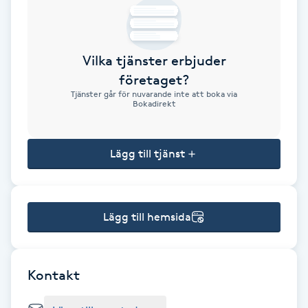
Brynformning
Vilka tjänster erbjuder
Brynfärgning
företaget?
Tjänster går för nuvarande inte att boka via
Brynplockning
Bokadirekt
Bröllopsuppsättning
Lägg till tjänst
C
Celluliter
Lägg till hemsida
Coachning
Color correction
Kontakt