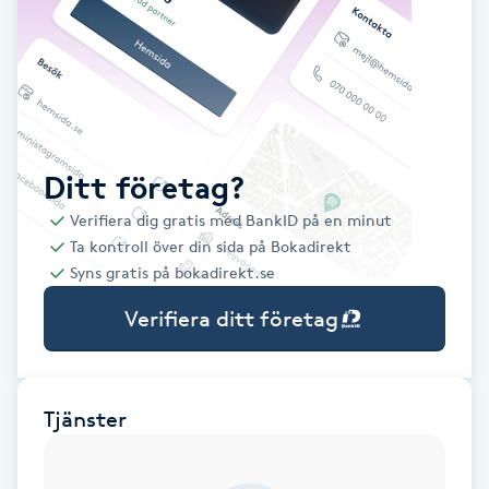
Babylights
Balayage
Bambumassage
Ditt företag?
Verifiera dig gratis med BankID på en minut
Barber
Ta kontroll över din sida på Bokadirekt
Syns gratis på bokadirekt.se
Barnklippning
Verifiera ditt företag
BIAB
Blowout
Tjänster
Bottenfärg