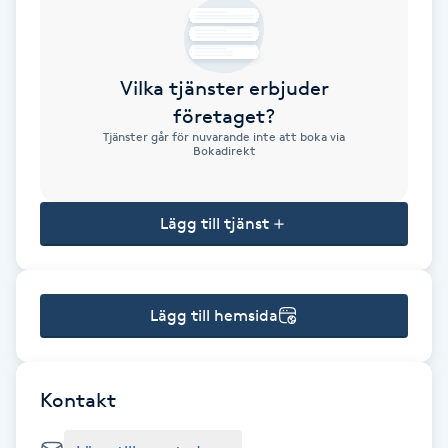
Brynformning
Vilka tjänster erbjuder
Brynfärgning
företaget?
Tjänster går för nuvarande inte att boka via
Brynplockning
Bokadirekt
Bröllopsuppsättning
Lägg till tjänst
C
Celluliter
Lägg till hemsida
Coachning
Color correction
Kontakt