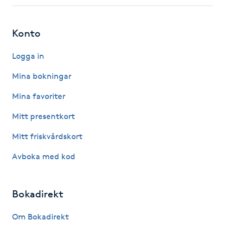
Fotsvamp
Konto
Fotvård
Logga in
Fransar
Mina bokningar
Fransborttagning
Mina favoriter
Mitt presentkort
Fransfärgning
Mitt friskvårdskort
Fransförlängning
Avboka med kod
Fransförlängning Megavolym
Bokadirekt
Fransförlängning Volym
Om Bokadirekt