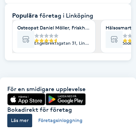
F
Populära
företag
i Linköping
Face framing
Osteopat Daniel Möller, Friskhuset
Hälsosmart J
Faceliftmassage
Engelbrektsgatan 31, Linköping
Söderl
Fet hårbotten
Fettreducering
För en smidigare upplevelse
Fibromassage
Fillers
Bokadirekt för företag
Läs mer
Företagsinloggning
Fotmassage