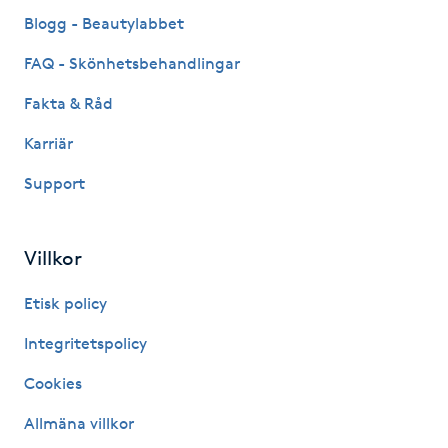
Fransk manikyr
Blogg - Beautylabbet
FAQ - Skönhetsbehandlingar
Fransrengöring
Fakta & Råd
Frekvensterapi
Karriär
Support
Friskvård
Friskvårdsmassage
Villkor
Frisör
Etisk policy
Integritetspolicy
Funktionsanalys
Cookies
Färgning
Allmäna villkor