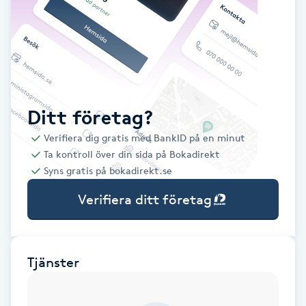
Babylights
Balayage
Bambumassage
Ditt företag?
Verifiera dig gratis med BankID på en minut
Barber
Ta kontroll över din sida på Bokadirekt
Syns gratis på bokadirekt.se
Barnklippning
Verifiera ditt företag
BIAB
Blowout
Tjänster
Bottenfärg