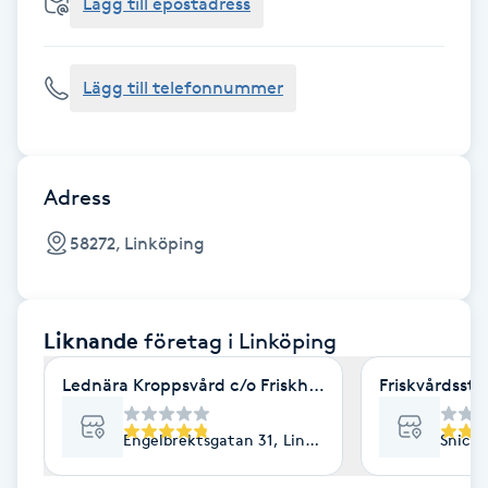
Cryoterapi
Lägg till epostadress
D
Lägg till telefonnummer
Damklippning
Dermapen
Adress
Diamantslipning
58272, Linköping
E
Enzympeeling
Liknande
företag
i Linköping
Extensions
Lednära Kroppsvård c/o Friskhuset
Friskvårdsst
Extensions borttagning
Engelbrektsgatan 31, Linköping
Snicka
Eyeliner-tatuering