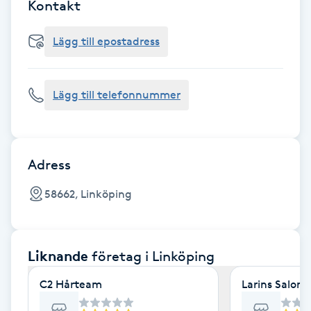
Cryoterapi
Kontakt
D
Lägg till epostadress
Damklippning
Lägg till telefonnummer
Dermapen
Diamantslipning
E
Adress
Enzympeeling
58662, Linköping
Extensions
Liknande
företag
i Linköping
Extensions borttagning
C2 Hårteam
Larins Salong
Eyeliner-tatuering