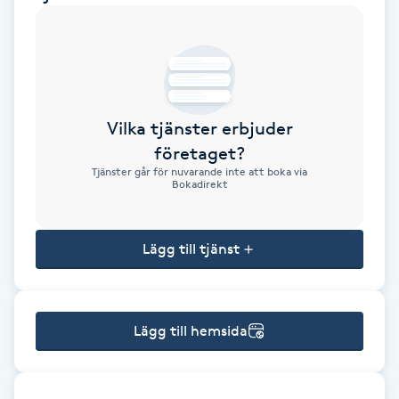
Brynformning
Brynfärgning
Vilka tjänster erbjuder
Brynplockning
företaget?
Tjänster går för nuvarande inte att boka via
Bröllopsuppsättning
Bokadirekt
C
Lägg till tjänst
Celluliter
Coachning
Lägg till hemsida
Color correction