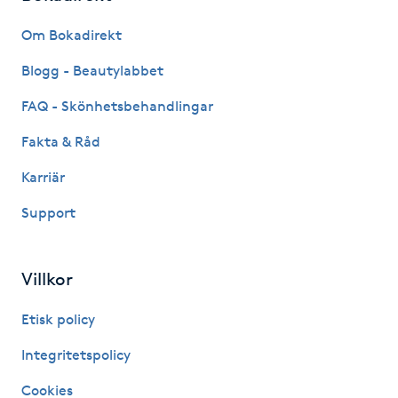
Fransk manikyr
Om Bokadirekt
Fransrengöring
Blogg - Beautylabbet
FAQ - Skönhetsbehandlingar
Frekvensterapi
Fakta & Råd
Friskvård
Karriär
Support
Friskvårdsmassage
Frisör
Villkor
Funktionsanalys
Etisk policy
Integritetspolicy
Färgning
Cookies