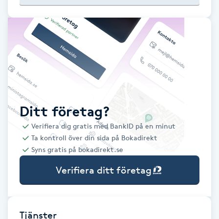
Babylights
Balayage
Bambumassage
Barber
Ditt företag?
Verifiera dig gratis med BankID på en minut
Barnklippning
Ta kontroll över din sida på Bokadirekt
Syns gratis på bokadirekt.se
BIAB
Verifiera ditt företag
Blowout
Bottenfärg
Tjänster