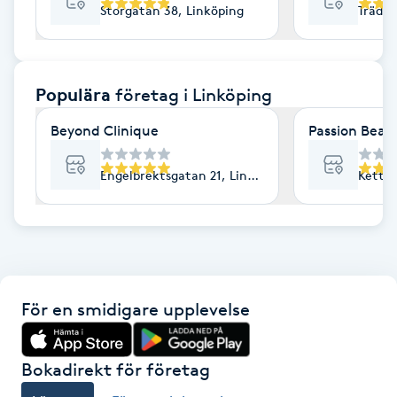
Storgatan 38, Linköping
Trädgå
F
Face framing
Populära
företag
i Linköping
Faceliftmassage
Beyond Clinique
Passion Beaut
Fet hårbotten
Engelbrektsgatan 21, Linköping
Kettil
Fettreducering
Fibromassage
För en smidigare upplevelse
Fillers
Fotmassage
Bokadirekt för företag