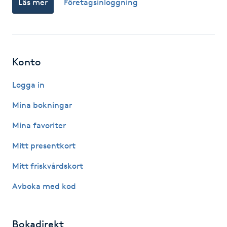
Läs mer
Företagsinloggning
Fotsvamp
Fotvård
Konto
Fransar
Logga in
Fransborttagning
Mina bokningar
Fransfärgning
Mina favoriter
Mitt presentkort
Fransförlängning
Mitt friskvårdskort
Fransförlängning Megavolym
Avboka med kod
Fransförlängning Volym
Bokadirekt