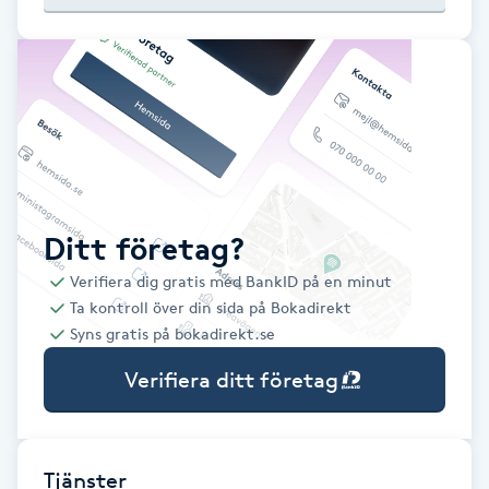
Babylights
Balayage
Bambumassage
Barber
Ditt företag?
Verifiera dig gratis med BankID på en minut
Barnklippning
Ta kontroll över din sida på Bokadirekt
Syns gratis på bokadirekt.se
BIAB
Verifiera ditt företag
Blowout
Bottenfärg
Tjänster