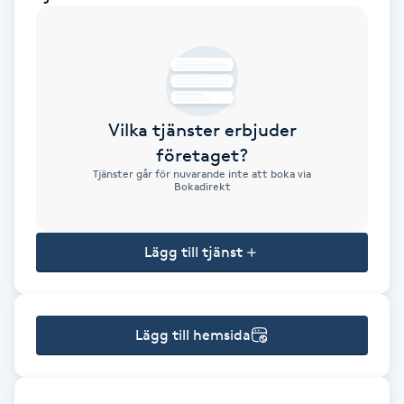
Brynformning
Brynfärgning
Vilka tjänster erbjuder
Brynplockning
företaget?
Tjänster går för nuvarande inte att boka via
Bröllopsuppsättning
Bokadirekt
C
Lägg till tjänst
Celluliter
Coachning
Lägg till hemsida
Color correction