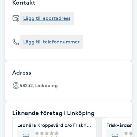
Cryoterapi
Kontakt
D
Lägg till epostadress
Damklippning
Lägg till telefonnummer
Dermapen
Diamantslipning
E
Adress
Enzympeeling
58232, Linköping
Extensions
Liknande
företag
i Linköping
Extensions borttagning
Lednära Kroppsvård c/o Friskhuset
Friskvårdsst
Eyeliner-tatuering