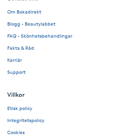
Fransk manikyr
Om Bokadirekt
Fransrengöring
Blogg - Beautylabbet
FAQ - Skönhetsbehandlingar
Frekvensterapi
Fakta & Råd
Friskvård
Karriär
Support
Friskvårdsmassage
Frisör
Villkor
Funktionsanalys
Etisk policy
Integritetspolicy
Färgning
Cookies