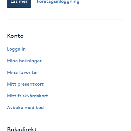
Läs mer
Företagsinloggning
Fotsvamp
Fotvård
Konto
Fransar
Logga in
Fransborttagning
Mina bokningar
Fransfärgning
Mina favoriter
Mitt presentkort
Fransförlängning
Mitt friskvårdskort
Fransförlängning Megavolym
Avboka med kod
Fransförlängning Volym
Bokadirekt