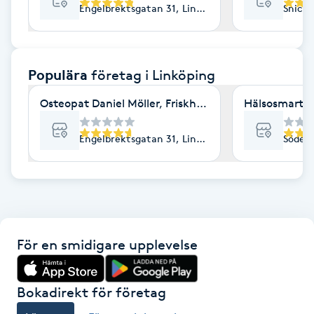
Engelbrektsgatan 31, Linköping
Snicka
F
Face framing
Populära
företag
i Linköping
Faceliftmassage
Osteopat Daniel Möller, Friskhuset
Hälsosmart J
Fet hårbotten
Engelbrektsgatan 31, Linköping
Söderl
Fettreducering
Fibromassage
För en smidigare upplevelse
Fillers
Fotmassage
Bokadirekt för företag