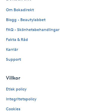
Fransk manikyr
Om Bokadirekt
Fransrengöring
Blogg - Beautylabbet
FAQ - Skönhetsbehandlingar
Frekvensterapi
Fakta & Råd
Friskvård
Karriär
Support
Friskvårdsmassage
Frisör
Villkor
Funktionsanalys
Etisk policy
Integritetspolicy
Färgning
Cookies