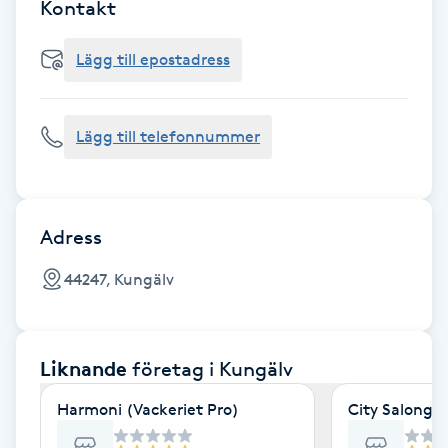
Cryoterapi
Kontakt
D
Lägg till epostadress
Damklippning
Lägg till telefonnummer
Dermapen
Diamantslipning
E
Adress
Enzympeeling
44247, Kungälv
Extensions
Liknande
företag
i Kungälv
Extensions borttagning
Harmoni (Vackeriet Pro)
City Salonge
Eyeliner-tatuering