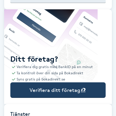
Babylights
Balayage
Bambumassage
Barber
Ditt företag?
Verifiera dig gratis med BankID på en minut
Barnklippning
Ta kontroll över din sida på Bokadirekt
Syns gratis på bokadirekt.se
BIAB
Verifiera ditt företag
Blowout
Bottenfärg
Tjänster