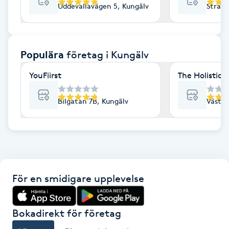
Uddevallavägen 5, Kungälv
Strand
F
Face framing
Populära
företag
i Kungälv
Faceliftmassage
YouFiirst
The Holistic
Fet hårbotten
Bilgatan 7B, Kungälv
Västra
Fettreducering
Fibromassage
För en smidigare upplevelse
Fillers
Fotmassage
Bokadirekt för företag