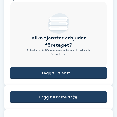
Brynformning
Brynfärgning
Vilka tjänster erbjuder
Brynplockning
företaget?
Tjänster går för nuvarande inte att boka via
Bröllopsuppsättning
Bokadirekt
C
Lägg till tjänst
Celluliter
Coachning
Lägg till hemsida
Color correction