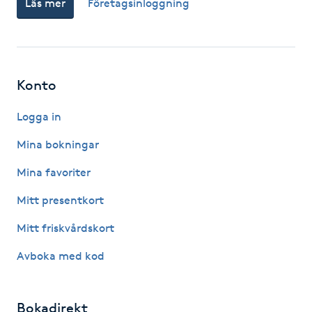
Läs mer
Företagsinloggning
Fotsvamp
Fotvård
Konto
Fransar
Logga in
Fransborttagning
Mina bokningar
Fransfärgning
Mina favoriter
Mitt presentkort
Fransförlängning
Mitt friskvårdskort
Fransförlängning Megavolym
Avboka med kod
Fransförlängning Volym
Bokadirekt