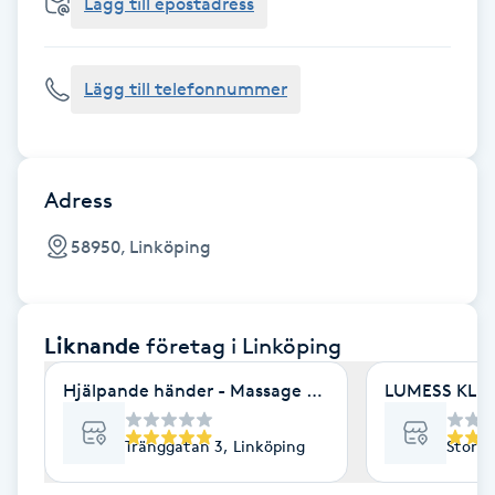
Cryoterapi
Lägg till epostadress
D
Lägg till telefonnummer
Damklippning
Dermapen
Adress
Diamantslipning
58950, Linköping
E
Enzympeeling
Liknande
företag
i Linköping
Extensions
Hjälpande händer - Massage & friskvård
LUMESS KLINI
Extensions borttagning
Tränggatan 3, Linköping
Storga
Eyeliner-tatuering