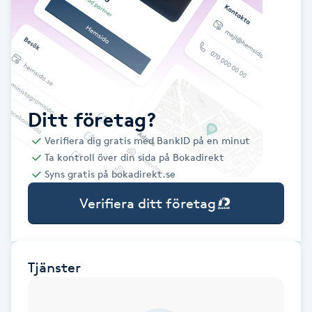
Babylights
Balayage
Bambumassage
Ditt företag?
Verifiera dig gratis med BankID på en minut
Barber
Ta kontroll över din sida på Bokadirekt
Syns gratis på bokadirekt.se
Barnklippning
Verifiera ditt företag
BIAB
Blowout
Tjänster
Bottenfärg