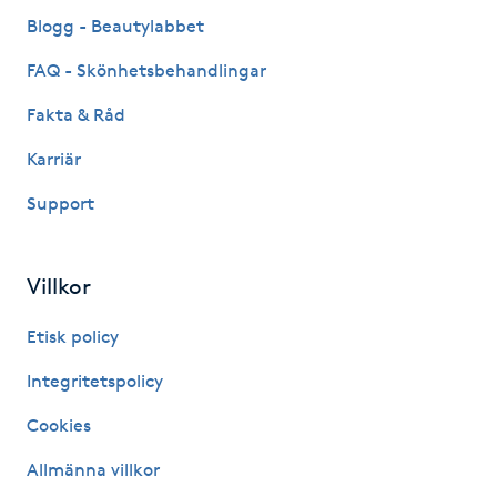
Fransk manikyr
Blogg - Beautylabbet
FAQ - Skönhetsbehandlingar
Fransrengöring
Fakta & Råd
Frekvensterapi
Karriär
Support
Friskvård
Friskvårdsmassage
Villkor
Frisör
Etisk policy
Integritetspolicy
Funktionsanalys
Cookies
Färgning
Allmänna villkor