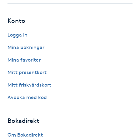
Fotsvamp
Konto
Fotvård
Logga in
Fransar
Mina bokningar
Fransborttagning
Mina favoriter
Mitt presentkort
Fransfärgning
Mitt friskvårdskort
Fransförlängning
Avboka med kod
Fransförlängning Megavolym
Bokadirekt
Fransförlängning Volym
Om Bokadirekt