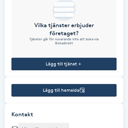
Brynformning
Vilka tjänster erbjuder
Brynfärgning
företaget?
Tjänster går för nuvarande inte att boka via
Brynplockning
Bokadirekt
Bröllopsuppsättning
Lägg till tjänst
C
Celluliter
Lägg till hemsida
Coachning
Color correction
Kontakt