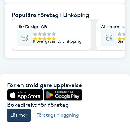
F
Populära
företag
i Linköping
Face framing
Liie Design AB
Al-shami sal
Faceliftmassage
Klövergatan 2, Linköping
Bjälbo
Fet hårbotten
Fettreducering
För en smidigare upplevelse
Fibromassage
Fillers
Bokadirekt för företag
Läs mer
Företagsinloggning
Fotmassage