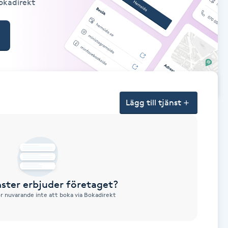
Bokadirekt
Lägg till tjänst
nster erbjuder företaget?
ör nuvarande inte att boka via Bokadirekt