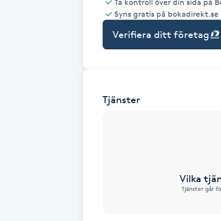
Ta kontroll över din sida på 
Syns gratis på bokadirekt.se
Babylights
Verifiera ditt företag
Balayage
Bambumassage
Tjänster
Barber
Barnklippning
BIAB
Vilka tjä
Blowout
Tjänster går f
Bottenfärg