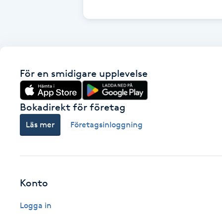
Cryoterapi
D
Damklippning
För en smidigare upplevelse
Dermapen
Diamantslipning
Bokadirekt för företag
E
Läs mer
Företagsinloggning
Enzympeeling
Extensions
Konto
Extensions borttagning
Logga in