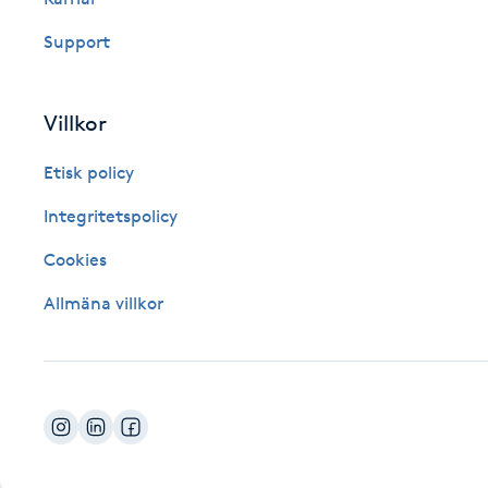
Fotsvamp
Support
Fotvård
Villkor
Fransar
Etisk policy
Fransborttagning
Integritetspolicy
Cookies
Fransfärgning
Allmäna villkor
Fransförlängning
Fransförlängning Megavolym
Fransförlängning Volym