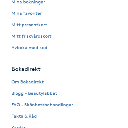
Eyeliner-tatuering
Mina bokningar
F
Mina favoriter
Face framing
Mitt presentkort
Mitt friskvårdskort
Faceliftmassage
Avboka med kod
Fet hårbotten
Bokadirekt
Fettreducering
Om Bokadirekt
Fibromassage
Blogg - Beautylabbet
Fillers
FAQ - Skönhetsbehandlingar
Fakta & Råd
Fotmassage
Karriär