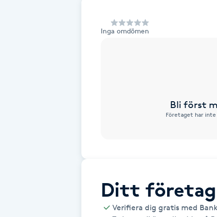
Alternativmedicin
Inga omdömen
Andningsmassage
Ansiktslyft utan kirurgi
Aromamassage
Bli först
Företaget har inte
Ashtanga Yoga
Ayurveda
Ayurvedisk Massage
Ditt företag
Ansiktsbehandling djuprengörande
Verifiera dig gratis med Ban
B