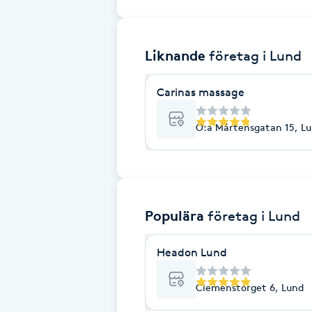
Brynformning
Liknande
företag
i Lund
Brynfärgning
Carinas massage
Brynplockning
Ö:a Mårtensgatan 15, L
Bröllopsuppsättning
C
Celluliter
Populära
företag
i Lund
Coachning
Headon Lund
Color correction
Clemenstorget 6, Lund