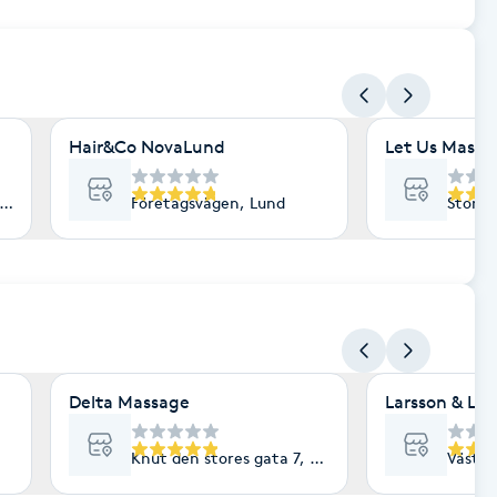
Hair&Co NovaLund
Let Us Massa
und
Företagsvägen, Lund
Stora 
Delta Massage
Larsson & La
Knut den stores gata 7, Lund
Västra