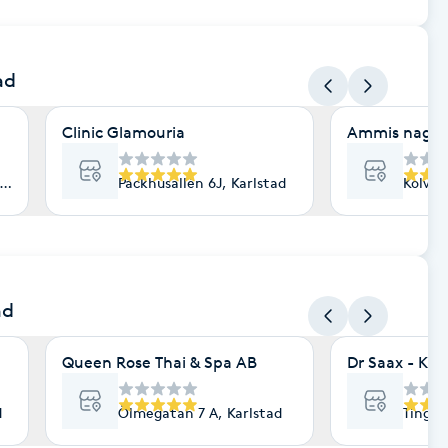
ad
Clinic Glamouria
Ammis naglar
tad
Packhusallén 6J, Karlstad
Kolvga
ad
Queen Rose Thai & Spa AB
Dr Saax - Kar
d
Ölmegatan 7 A, Karlstad
Tingva