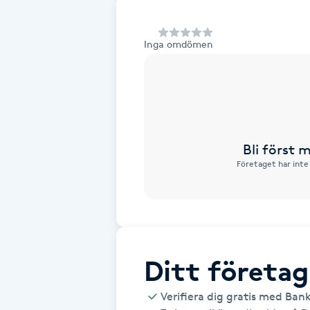
Alternativmedicin
Inga omdömen
Andningsmassage
Ansiktslyft utan kirurgi
Aromamassage
Bli först
Företaget har inte
Ashtanga Yoga
Ayurveda
Ayurvedisk Massage
Ditt företag
Ansiktsbehandling djuprengörande
Verifiera dig gratis med Ban
B