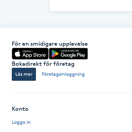
Cryoterapi
D
Damklippning
För en smidigare upplevelse
Dermapen
Diamantslipning
Bokadirekt för företag
E
Läs mer
Företagsinloggning
Enzympeeling
Extensions
Konto
Extensions borttagning
Logga in