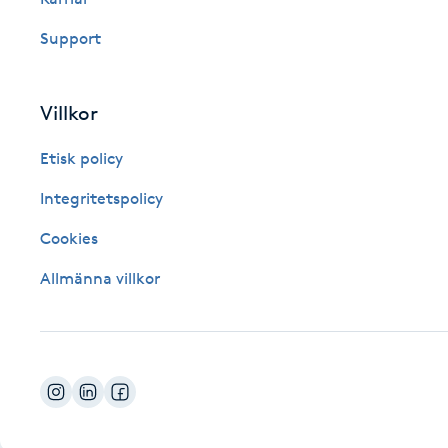
Fotsvamp
Support
Fotvård
Villkor
Fransar
Etisk policy
Fransborttagning
Integritetspolicy
Cookies
Fransfärgning
Allmänna villkor
Fransförlängning
Fransförlängning Megavolym
Fransförlängning Volym