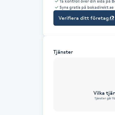
Ta kontroll över din sida på 
Syns gratis på bokadirekt.se
Babylights
Verifiera ditt företag
Balayage
Bambumassage
Tjänster
Barber
Barnklippning
BIAB
Vilka tjä
Blowout
Tjänster går f
Bottenfärg