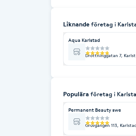
Brynformning
Liknande
företag
i Karlst
Brynfärgning
Aqua Karlstad
Brynplockning
Drottninggatan 7, Karls
Bröllopsuppsättning
C
Celluliter
Populära
företag
i Karlst
Coachning
Permanent Beauty swe
Color correction
Gruvgången 113, Karlsta