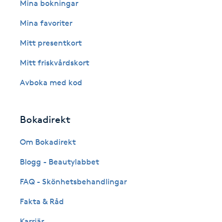
Eyeliner-tatuering
Mina bokningar
F
Mina favoriter
Face framing
Mitt presentkort
Mitt friskvårdskort
Faceliftmassage
Avboka med kod
Fet hårbotten
Bokadirekt
Fettreducering
Om Bokadirekt
Fibromassage
Blogg - Beautylabbet
Fillers
FAQ - Skönhetsbehandlingar
Fakta & Råd
Fotmassage
Karriär