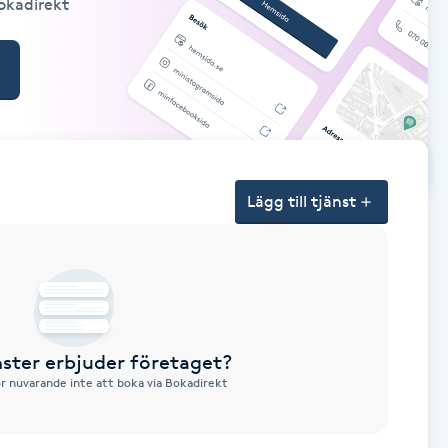
Bokadirekt
Lägg till tjänst
nster erbjuder företaget?
ör nuvarande inte att boka via Bokadirekt