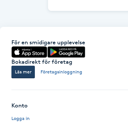
Cryoterapi
D
Damklippning
För en smidigare upplevelse
Dermapen
Diamantslipning
Bokadirekt för företag
E
Läs mer
Företagsinloggning
Enzympeeling
Extensions
Konto
Extensions borttagning
Logga in