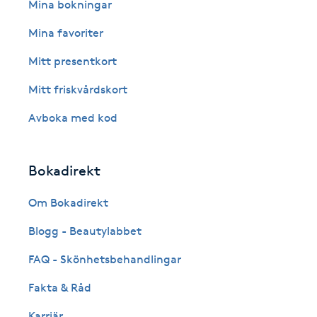
Eyeliner-tatuering
Mina bokningar
F
Mina favoriter
Face framing
Mitt presentkort
Mitt friskvårdskort
Faceliftmassage
Avboka med kod
Fet hårbotten
Bokadirekt
Fettreducering
Om Bokadirekt
Fibromassage
Blogg - Beautylabbet
Fillers
FAQ - Skönhetsbehandlingar
Fakta & Råd
Fotmassage
Karriär