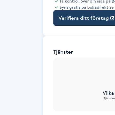
Ta kontroll över din sida på 
Syns gratis på bokadirekt.se
Babylights
Verifiera ditt företag
Balayage
Bambumassage
Tjänster
Barber
Barnklippning
BIAB
Vilka
Blowout
Tjänste
Bottenfärg