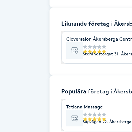
Brynformning
Liknande
företag
i Åkers
Brynfärgning
Cloversalon Åkersberga Ce
Brynplockning
Storängstorget 31, Åker
Bröllopsuppsättning
C
Celluliter
Populära
företag
i Åkers
Coachning
Tetiana Massage
Color correction
Sågvägen 22, Åkersberga