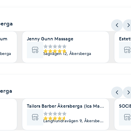
berga
ntrum
Jenny Gunn Massage
Estet
sberga
Sågvägen 12, Åkersberga
berga
Tailors Barber Åkersberga (Ica Maxi Huset )
SOCI
Långhundravägen 9, Åkersberga