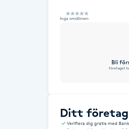
Alternativmedicin
Inga omdömen
Andningsmassage
Ansiktslyft utan kirurgi
Aromamassage
Bli fö
Företaget ha
Ashtanga Yoga
Ayurveda
Ayurvedisk Massage
Ditt företag
Ansiktsbehandling djuprengörande
Verifiera dig gratis med Ban
B