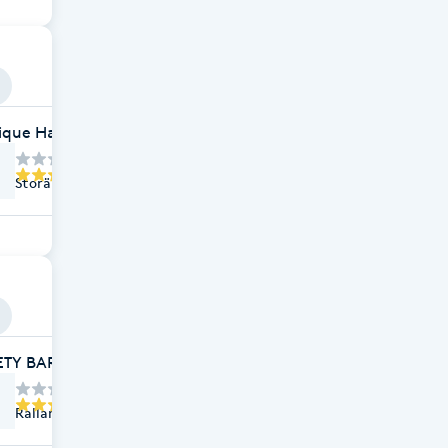
ique Hair Studio(Åkersberga Centrum)
Storängstorget 4, Åkersberga
ETY BARBER
Rallarvägen 43, Åkersberga