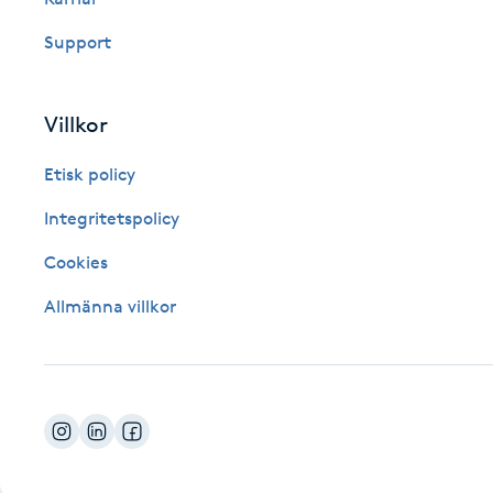
Fotsvamp
Support
Fotvård
Villkor
Fransar
Etisk policy
Fransborttagning
Integritetspolicy
Cookies
Fransfärgning
Allmänna villkor
Fransförlängning
Fransförlängning Megavolym
Fransförlängning Volym