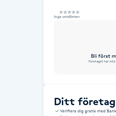
Alternativmedicin
Inga omdömen
Andningsmassage
Ansiktslyft utan kirurgi
Aromamassage
Bli först
Företaget har inte
Ashtanga Yoga
Ayurveda
Ayurvedisk Massage
Ditt företag
Ansiktsbehandling djuprengörande
Verifiera dig gratis med Ban
B