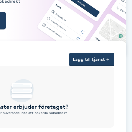
Bokadirekt
Lägg till tjänst
nster erbjuder företaget?
ör nuvarande inte att boka via Bokadirekt