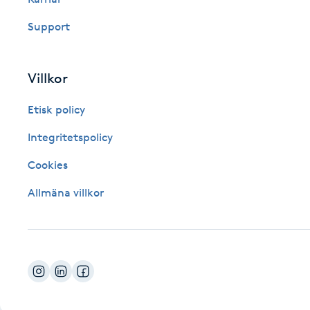
Fotsvamp
Support
Fotvård
Villkor
Fransar
Etisk policy
Fransborttagning
Integritetspolicy
Cookies
Fransfärgning
Allmäna villkor
Fransförlängning
Fransförlängning Megavolym
Fransförlängning Volym