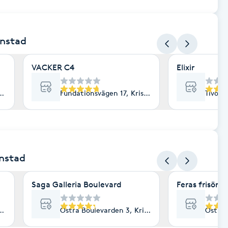
anstad
VACKER C4
Elixir
istianstad
Fundationsvägen 17, Kristianstad
Tivoli
anstad
Saga Galleria Boulevard
Feras frisör s
istianstad
Östra Boulevarden 3, Kristianstad
Östra 