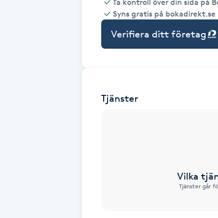
Ta kontroll över din sida på 
Syns gratis på bokadirekt.se
Babylights
Verifiera ditt företag
Balayage
Bambumassage
Tjänster
Barber
Barnklippning
BIAB
Vilka tjä
Blowout
Tjänster går f
Bottenfärg