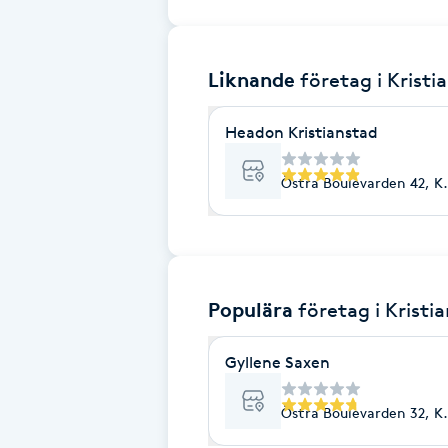
Brynformning
Liknande
företag
i Kristi
Brynfärgning
Headon Kristianstad
Brynplockning
Östra Boulevarden 42, Kr
Bröllopsuppsättning
C
Celluliter
Populära
företag
i Kristi
Coachning
Gyllene Saxen
Color correction
Östra Boulevarden 32, Kr