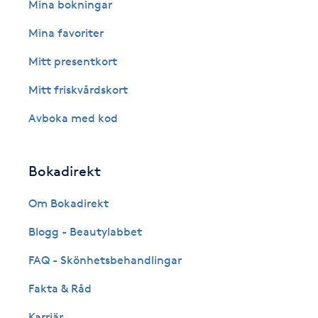
Eyeliner-tatuering
Mina bokningar
F
Mina favoriter
Face framing
Mitt presentkort
Mitt friskvårdskort
Faceliftmassage
Avboka med kod
Fet hårbotten
Bokadirekt
Fettreducering
Om Bokadirekt
Fibromassage
Blogg - Beautylabbet
Fillers
FAQ - Skönhetsbehandlingar
Fakta & Råd
Fotmassage
Karriär