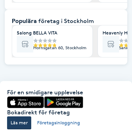
F
Populära
företag
i Stockholm
Face framing
Salong BELLA VITA
Heavenly Hai
Faceliftmassage
Hornsgatan 60, Stockholm
Sankt 
Fet hårbotten
Fettreducering
Fibromassage
För en smidigare upplevelse
Fillers
Bokadirekt för företag
Fotmassage
Läs mer
Företagsinloggning