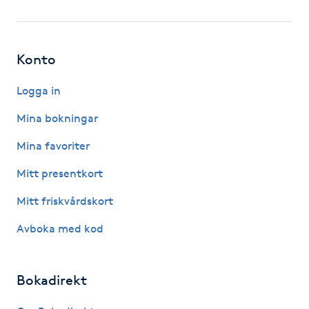
Fotsvamp
Fotvård
Konto
Fransar
Logga in
Mina bokningar
Fransborttagning
Mina favoriter
Fransfärgning
Mitt presentkort
Mitt friskvårdskort
Fransförlängning
Avboka med kod
Fransförlängning Megavolym
Bokadirekt
Fransförlängning Volym