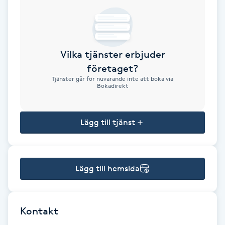
Brynformning
Brynfärgning
Vilka tjänster erbjuder
företaget?
Brynplockning
Tjänster går för nuvarande inte att boka via
Bokadirekt
Bröllopsuppsättning
C
Lägg till tjänst
Celluliter
Lägg till hemsida
Coachning
Color correction
Kontakt