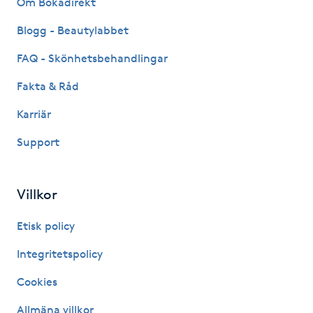
Om Bokadirekt
Fransk manikyr
Blogg - Beautylabbet
Fransrengöring
FAQ - Skönhetsbehandlingar
Fakta & Råd
Frekvensterapi
Karriär
Friskvård
Support
Friskvårdsmassage
Villkor
Frisör
Etisk policy
Funktionsanalys
Integritetspolicy
Cookies
Färgning
Allmäna villkor