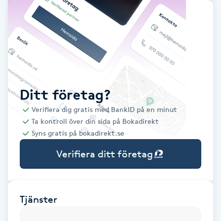
Babylights
Balayage
Bambumassage
Ditt företag?
Barber
Verifiera dig gratis med BankID på en minut
Ta kontroll över din sida på Bokadirekt
Barnklippning
Syns gratis på bokadirekt.se
Verifiera ditt företag
BIAB
Blowout
Tjänster
Bottenfärg