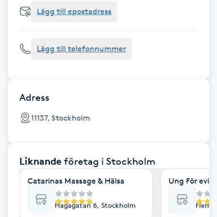
Cryoterapi
Lägg till epostadress
D
Damklippning
Lägg till telefonnummer
Dermapen
Diamantslipning
Adress
E
11137, Stockholm
Enzympeeling
Liknande
företag
i Stockholm
Extensions
Catarinas Massage & Hälsa
Ung För evig
Extensions borttagning
Hagagatan 6, Stockholm
Flemi
Eyeliner-tatuering