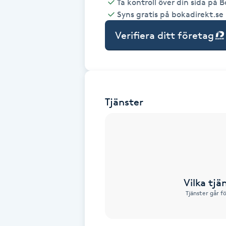
Ta kontroll över din sida på 
Syns gratis på bokadirekt.se
Babylights
Verifiera ditt företag
Balayage
Bambumassage
Tjänster
Barber
Barnklippning
BIAB
Vilka tjä
Blowout
Tjänster går f
Bottenfärg