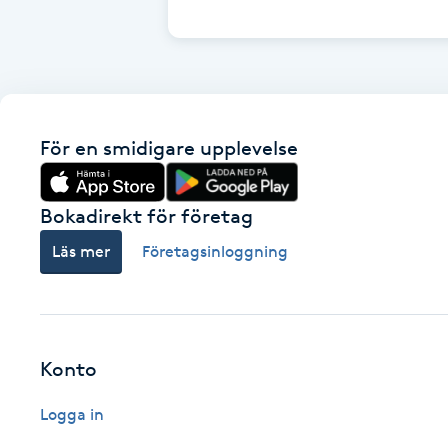
Cryoterapi
D
Damklippning
För en smidigare upplevelse
Dermapen
Diamantslipning
Bokadirekt för företag
E
Läs mer
Företagsinloggning
Enzympeeling
Extensions
Konto
Extensions borttagning
Logga in