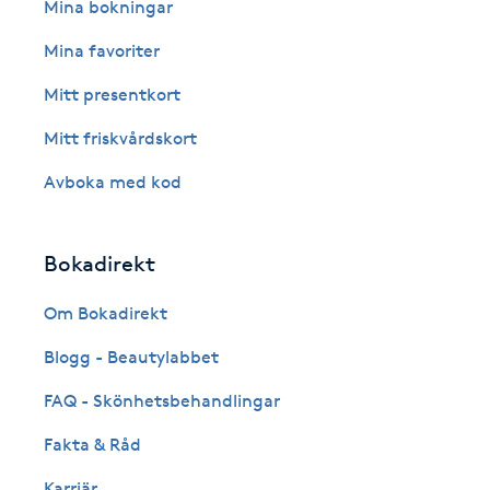
Eyeliner-tatuering
Mina bokningar
F
Mina favoriter
Face framing
Mitt presentkort
Mitt friskvårdskort
Faceliftmassage
Avboka med kod
Fet hårbotten
Bokadirekt
Fettreducering
Om Bokadirekt
Fibromassage
Blogg - Beautylabbet
Fillers
FAQ - Skönhetsbehandlingar
Fakta & Råd
Fotmassage
Karriär