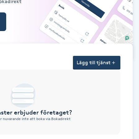
Bokadirekt
Lägg till tjänst
nster erbjuder företaget?
ör nuvarande inte att boka via Bokadirekt