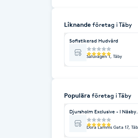
Brynformning
Liknande
företag
i Täby
Brynfärgning
Sofistikerad Hudvård
Brynplockning
Saluvägen 1, Täby
Bröllopsuppsättning
C
Celluliter
Populära
företag
i Täby
Coachning
Djursholm Exclusive - I Näsby
Color correction
Dora Lamms Gata 17, Täb