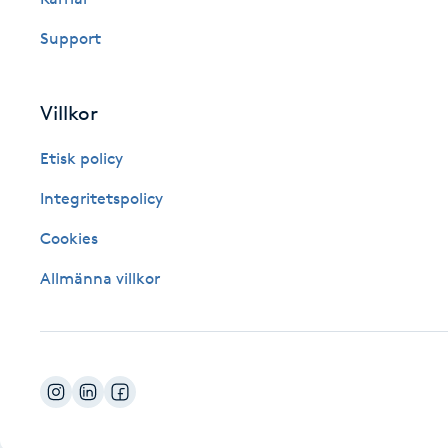
Fotsvamp
Support
Fotvård
Villkor
Fransar
Etisk policy
Fransborttagning
Integritetspolicy
Cookies
Fransfärgning
Allmänna villkor
Fransförlängning
Fransförlängning Megavolym
Fransförlängning Volym