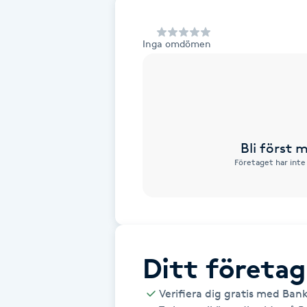
Alternativmedicin
Inga omdömen
Andningsmassage
Ansiktslyft utan kirurgi
Aromamassage
Bli först
Företaget har inte
Ashtanga Yoga
Ayurveda
Ayurvedisk Massage
Ditt företag
Ansiktsbehandling djuprengörande
Verifiera dig gratis med Ban
B