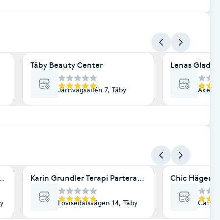
Täby Beauty Center
Lenas Glada 
Järnvägsallén 7, Täby
Åkerby
 Slott Gym & Wellness
Karin Grundler Terapi Parterapi Coaching Täby
Chic Hägernä
y
Lovisedalsvägen 14, Täby
Catali