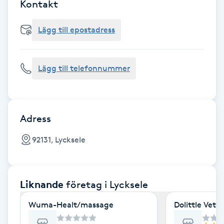
Cryoterapi
Kontakt
D
Lägg till epostadress
Damklippning
Lägg till telefonnummer
Dermapen
Diamantslipning
E
Adress
Enzympeeling
92131, Lycksele
Extensions
Liknande
företag
i Lycksele
Extensions borttagning
Wuma-Healt/massage
Dolittle Vet
Eyeliner-tatuering