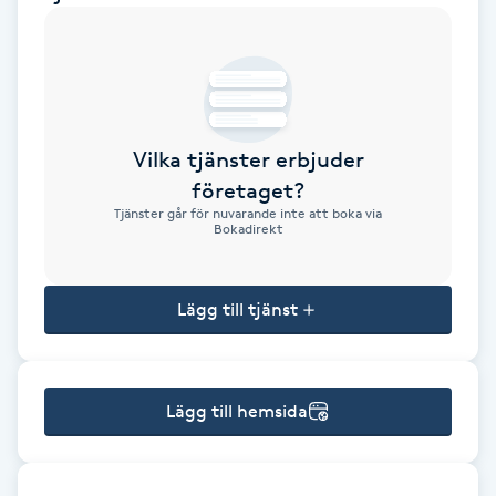
Brynformning
Brynfärgning
Vilka tjänster erbjuder
Brynplockning
företaget?
Tjänster går för nuvarande inte att boka via
Bröllopsuppsättning
Bokadirekt
C
Lägg till tjänst
Celluliter
Coachning
Lägg till hemsida
Color correction