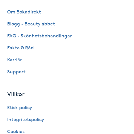
Fransk manikyr
Om Bokadirekt
Fransrengöring
Blogg - Beautylabbet
FAQ - Skönhetsbehandlingar
Frekvensterapi
Fakta & Råd
Friskvård
Karriär
Support
Friskvårdsmassage
Frisör
Villkor
Funktionsanalys
Etisk policy
Integritetspolicy
Färgning
Cookies