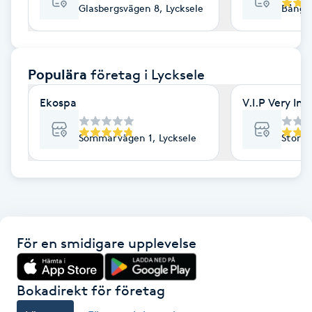
Glasbergsvägen 8, Lycksele
Bångvä
F
Face framing
Populära
företag
i Lycksele
Faceliftmassage
Ekospa
V.I.P Very Im
Fet hårbotten
Sommarvägen 1, Lycksele
Storga
Fettreducering
Fibromassage
För en smidigare upplevelse
Fillers
Fotmassage
Bokadirekt för företag