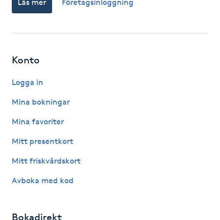
Läs mer
Företagsinloggning
Fotsvamp
Fotvård
Konto
Fransar
Logga in
Fransborttagning
Mina bokningar
Fransfärgning
Mina favoriter
Mitt presentkort
Fransförlängning
Mitt friskvårdskort
Fransförlängning Megavolym
Avboka med kod
Fransförlängning Volym
Bokadirekt