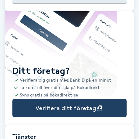
Babylights
Balayage
Bambumassage
Barber
Ditt företag?
Verifiera dig gratis med BankID på en minut
Barnklippning
Ta kontroll över din sida på Bokadirekt
Syns gratis på bokadirekt.se
BIAB
Verifiera ditt företag
Blowout
Bottenfärg
Tjänster