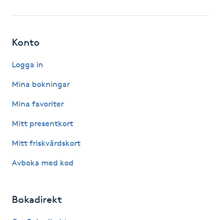
Fotsvamp
Fotvård
Konto
Fransar
Logga in
Mina bokningar
Fransborttagning
Mina favoriter
Fransfärgning
Mitt presentkort
Mitt friskvårdskort
Fransförlängning
Avboka med kod
Fransförlängning Megavolym
Bokadirekt
Fransförlängning Volym