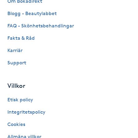
Om Bokadirekt
Fransk manikyr
Blogg - Beautylabbet
Fransrengöring
FAQ - Skönhetsbehandlingar
Fakta & Råd
Frekvensterapi
Karriär
Friskvård
Support
Friskvårdsmassage
Villkor
Frisör
Etisk policy
Funktionsanalys
Integritetspolicy
Cookies
Färgning
Allmäna villkor