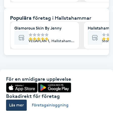
F
Populära
företag
i Hallstahammar
Face framing
Glamorous Skin By Jenny
Hallstahamma
Faceliftmassage
VEGAPLAN 1, Hallstahammar
Storg
Fet hårbotten
Fettreducering
Fibromassage
För en smidigare upplevelse
Fillers
Bokadirekt för företag
Fotmassage
Läs mer
Företagsinloggning