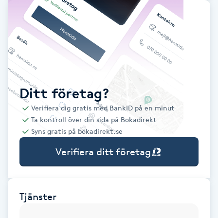
Babylights
Balayage
Bambumassage
Ditt företag?
Barber
Verifiera dig gratis med BankID på en minut
Ta kontroll över din sida på Bokadirekt
Barnklippning
Syns gratis på bokadirekt.se
Verifiera ditt företag
BIAB
Blowout
Tjänster
Bottenfärg