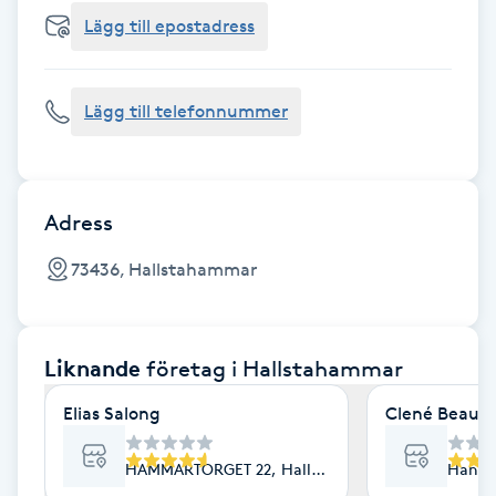
Cryoterapi
Lägg till epostadress
D
Damklippning
Lägg till telefonnummer
Dermapen
Diamantslipning
Adress
E
73436, Hallstahammar
Enzympeeling
Liknande
företag
i Hallstahammar
Extensions
Elias Salong
Clené Beauty
Extensions borttagning
HAMMARTORGET 22, Hallstahammar
Hans 
Eyeliner-tatuering