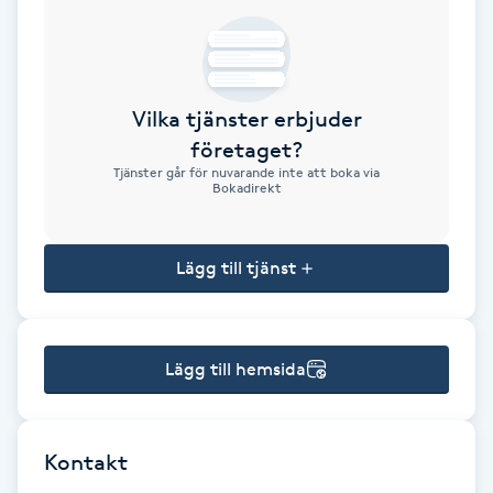
Brynformning
Brynfärgning
Vilka tjänster erbjuder
företaget?
Brynplockning
Tjänster går för nuvarande inte att boka via
Bokadirekt
Bröllopsuppsättning
C
Lägg till tjänst
Celluliter
Lägg till hemsida
Coachning
Color correction
Kontakt