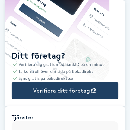
Babylights
Balayage
Bambumassage
Ditt företag?
Barber
Verifiera dig gratis med BankID på en minut
Ta kontroll över din sida på Bokadirekt
Barnklippning
Syns gratis på bokadirekt.se
Verifiera ditt företag
BIAB
Blowout
Tjänster
Bottenfärg