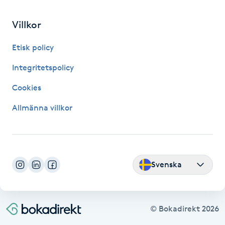
Fransk manikyr
Villkor
Fransrengöring
Etisk policy
Frekvensterapi
Integritetspolicy
Cookies
Friskvård
Allmänna villkor
Friskvårdsmassage
Frisör
Svenska
Funktionsanalys
Färgning
© Bokadirekt
2026