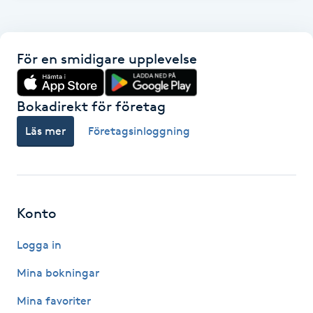
F
Face framing
För en smidigare upplevelse
Faceliftmassage
Bokadirekt för företag
Fet hårbotten
Läs mer
Företagsinloggning
Fettreducering
Fibromassage
Konto
Logga in
Fillers
Mina bokningar
Fotmassage
Mina favoriter