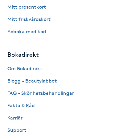
Fotsvamp
Mitt presentkort
Mitt friskvårdskort
Fotvård
Avboka med kod
Fransar
Bokadirekt
Fransborttagning
Om Bokadirekt
Fransfärgning
Blogg - Beautylabbet
Fransförlängning
FAQ - Skönhetsbehandlingar
Fakta & Råd
Fransförlängning Megavolym
Karriär
Fransförlängning Volym
Support