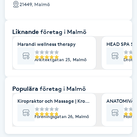
Cryoterapi
21449, Malmö
D
Damklippning
Liknande
företag
i Malmö
Dermapen
Harandi wellness therapy
HEAD SPA S
Diamantslipning
Arkitektgatan 23, Malmö
Drott
E
Enzympeeling
Populära
företag
i Malmö
Kiropraktor och Massage | Kroppia
ANATOMIVÄRK
Extensions
Föreningsgatan 26, Malmö
Holmg
Extensions borttagning
Eyeliner-tatuering