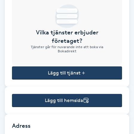
Brynformning
Brynfärgning
Vilka tjänster erbjuder
företaget?
Brynplockning
Tjänster går för nuvarande inte att boka via
Bokadirekt
Bröllopsuppsättning
C
Lägg till tjänst
Celluliter
Lägg till hemsida
Coachning
Color correction
Adress