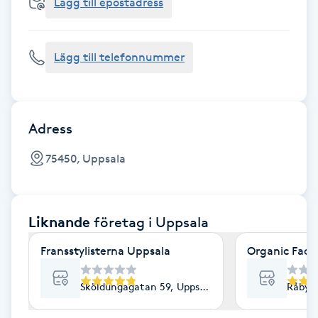
Cryoterapi
Lägg till epostadress
D
Lägg till telefonnummer
Damklippning
Dermapen
Adress
Diamantslipning
75450, Uppsala
E
Enzympeeling
Liknande
företag
i Uppsala
Extensions
Fransstylisterna Uppsala
Organic Face
Extensions borttagning
Sköldungagatan 59, Uppsala
Råbyvä
Eyeliner-tatuering