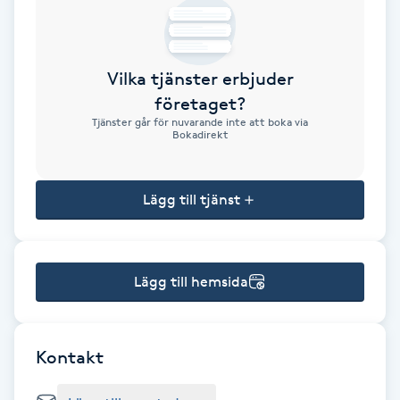
Brynformning
Vilka tjänster erbjuder
Brynfärgning
företaget?
Tjänster går för nuvarande inte att boka via
Brynplockning
Bokadirekt
Bröllopsuppsättning
Lägg till tjänst
C
Celluliter
Lägg till hemsida
Coachning
Color correction
Kontakt