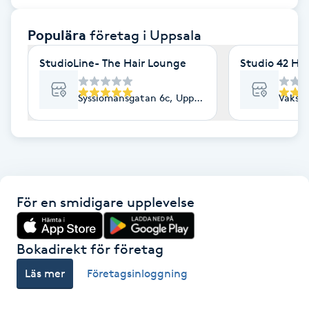
F
Populära
företag
i Uppsala
Face framing
StudioLine- The Hair Lounge
Studio 42 Ha
Faceliftmassage
Sysslomansgatan 6c, Uppsala
Vaksal
Fet hårbotten
Fettreducering
För en smidigare upplevelse
Fibromassage
Fillers
Bokadirekt för företag
Läs mer
Företagsinloggning
Fotmassage