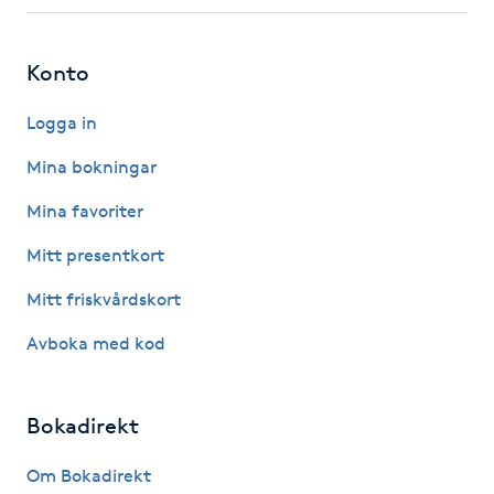
Fotsvamp
Konto
Fotvård
Logga in
Fransar
Mina bokningar
Fransborttagning
Mina favoriter
Mitt presentkort
Fransfärgning
Mitt friskvårdskort
Fransförlängning
Avboka med kod
Fransförlängning Megavolym
Bokadirekt
Fransförlängning Volym
Om Bokadirekt