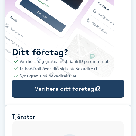
Babylights
Balayage
Bambumassage
Ditt företag?
Verifiera dig gratis med BankID på en minut
Barber
Ta kontroll över din sida på Bokadirekt
Syns gratis på bokadirekt.se
Barnklippning
Verifiera ditt företag
BIAB
Blowout
Tjänster
Bottenfärg