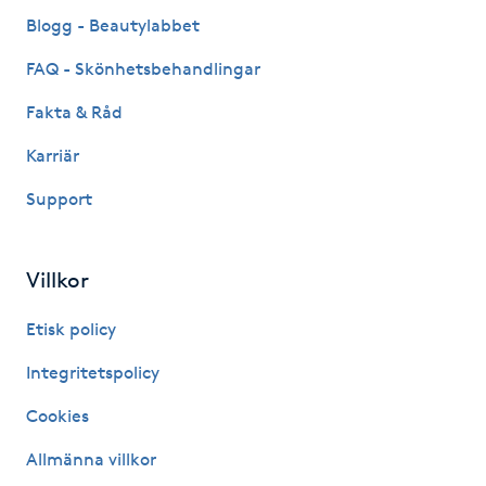
Fransk manikyr
Blogg - Beautylabbet
FAQ - Skönhetsbehandlingar
Fransrengöring
Fakta & Råd
Frekvensterapi
Karriär
Support
Friskvård
Friskvårdsmassage
Villkor
Frisör
Etisk policy
Integritetspolicy
Funktionsanalys
Cookies
Färgning
Allmänna villkor