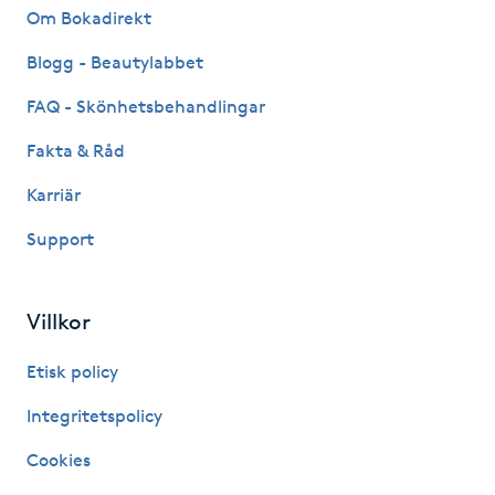
Om Bokadirekt
Fotsvamp
Blogg - Beautylabbet
Fotvård
FAQ - Skönhetsbehandlingar
Fransar
Fakta & Råd
Karriär
Fransborttagning
Support
Fransfärgning
Villkor
Fransförlängning
Etisk policy
Fransförlängning Megavolym
Integritetspolicy
Fransförlängning Volym
Cookies