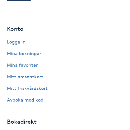
F
Face framing
Konto
Faceliftmassage
Logga in
Mina bokningar
Fet hårbotten
Mina favoriter
Fettreducering
Mitt presentkort
Fibromassage
Mitt friskvårdskort
Avboka med kod
Fillers
Fotmassage
Bokadirekt