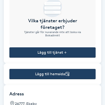
Brynformning
Vilka tjänster erbjuder
Brynfärgning
företaget?
Tjänster går för nuvarande inte att boka via
Brynplockning
Bokadirekt
Bröllopsuppsättning
Lägg till tjänst
C
Celluliter
Lägg till hemsida
Coachning
Color correction
Adress
26777, Ekeby