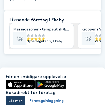
Cryoterapi
D
Liknande
företag
i Ekeby
Damklippning
Massagezonen- terapeutisk & friskvård
Kroppens Val
Dermapen
Nyhemsgatan 2, Ekeby
Verkst
Diamantslipning
E
Enzympeeling
För en smidigare upplevelse
Extensions
Extensions borttagning
Bokadirekt för företag
Läs mer
Företagsinloggning
Eyeliner-tatuering