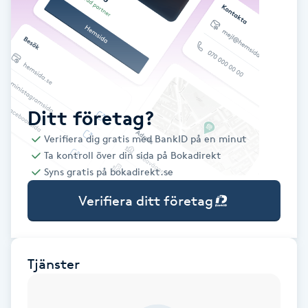
Babylights
Balayage
Bambumassage
Ditt företag?
Verifiera dig gratis med BankID på en minut
Barber
Ta kontroll över din sida på Bokadirekt
Syns gratis på bokadirekt.se
Barnklippning
Verifiera ditt företag
BIAB
Blowout
Tjänster
Bottenfärg