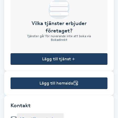
Brynformning
Vilka tjänster erbjuder
Brynfärgning
företaget?
Tjänster går för nuvarande inte att boka via
Brynplockning
Bokadirekt
Bröllopsuppsättning
Lägg till tjänst
C
Celluliter
Lägg till hemsida
Coachning
Color correction
Kontakt