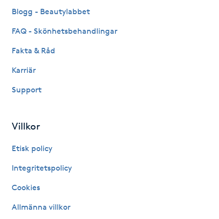
Fransk manikyr
Blogg - Beautylabbet
FAQ - Skönhetsbehandlingar
Fransrengöring
Fakta & Råd
Frekvensterapi
Karriär
Support
Friskvård
Friskvårdsmassage
Villkor
Frisör
Etisk policy
Integritetspolicy
Funktionsanalys
Cookies
Färgning
Allmänna villkor