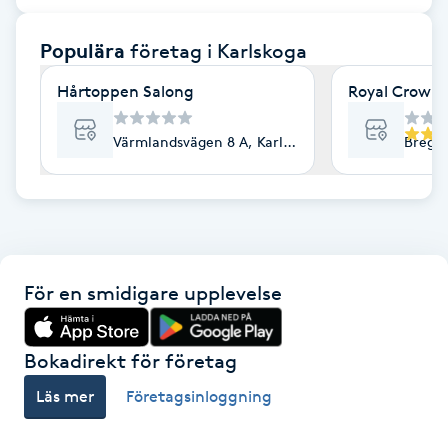
F
Populära
företag
i Karlskoga
Face framing
Hårtoppen Salong
Royal Crown 
Faceliftmassage
Värmlandsvägen 8 A, Karlskoga
Bregår
Fet hårbotten
Fettreducering
För en smidigare upplevelse
Fibromassage
Fillers
Bokadirekt för företag
Läs mer
Företagsinloggning
Fotmassage