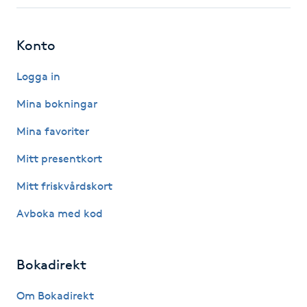
Fotsvamp
Konto
Fotvård
Logga in
Fransar
Mina bokningar
Fransborttagning
Mina favoriter
Mitt presentkort
Fransfärgning
Mitt friskvårdskort
Fransförlängning
Avboka med kod
Fransförlängning Megavolym
Bokadirekt
Fransförlängning Volym
Om Bokadirekt