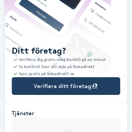
Babylights
Balayage
Bambumassage
Ditt företag?
Verifiera dig gratis med BankID på en minut
Barber
Ta kontroll över din sida på Bokadirekt
Syns gratis på bokadirekt.se
Barnklippning
Verifiera ditt företag
BIAB
Blowout
Tjänster
Bottenfärg