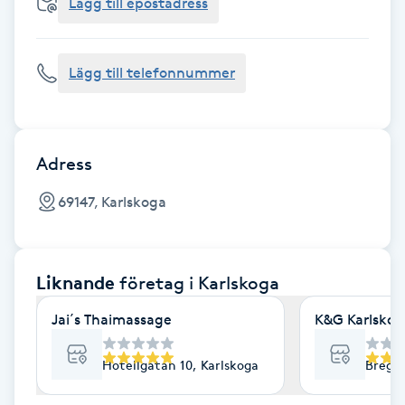
Cryoterapi
Lägg till epostadress
D
Lägg till telefonnummer
Damklippning
Dermapen
Adress
Diamantslipning
69147, Karlskoga
E
Enzympeeling
Liknande
företag
i Karlskoga
Extensions
Jai´s Thaimassage
K&G Karlskog
Extensions borttagning
Hotellgatan 10, Karlskoga
Bregår
Eyeliner-tatuering