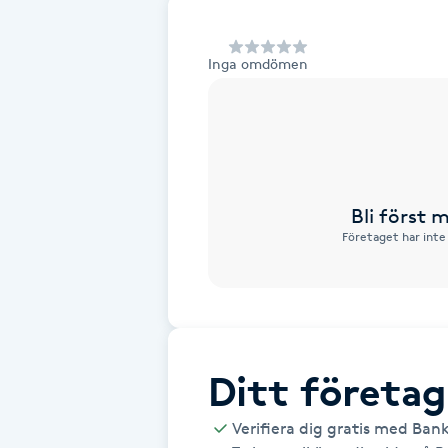
Alternativmedicin
Inga omdömen
Andningsmassage
Ansiktslyft utan kirurgi
Aromamassage
Bli först
Företaget har inte
Ashtanga Yoga
Ayurveda
Ayurvedisk Massage
Ditt företag
Ansiktsbehandling djuprengörande
Verifiera dig gratis med Ban
B