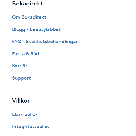
Eyeliner-tatuering
Bokadirekt
F
Om Bokadirekt
Face framing
Blogg - Beautylabbet
FAQ - Skönhetsbehandlingar
Faceliftmassage
Fakta & Råd
Fet hårbotten
Karriär
Fettreducering
Support
Fibromassage
Villkor
Fillers
Etisk policy
Integritetspolicy
Fotmassage