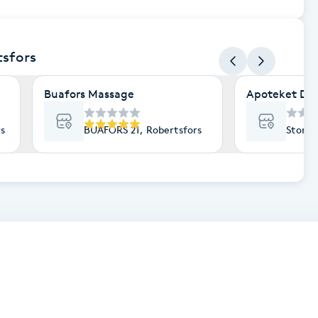
tsfors
Buafors Massage
Apoteket Di
rs
BUAFORS 21, Robertsfors
Storga