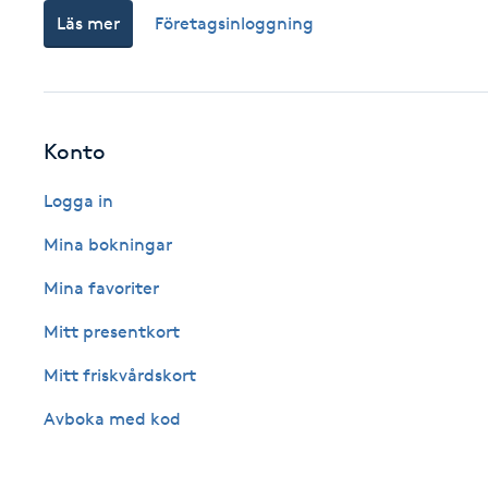
Cryoterapi
Läs mer
Företagsinloggning
D
Damklippning
Konto
Dermapen
Logga in
Diamantslipning
Mina bokningar
E
Mina favoriter
Enzympeeling
Mitt presentkort
Extensions
Mitt friskvårdskort
Avboka med kod
Extensions borttagning