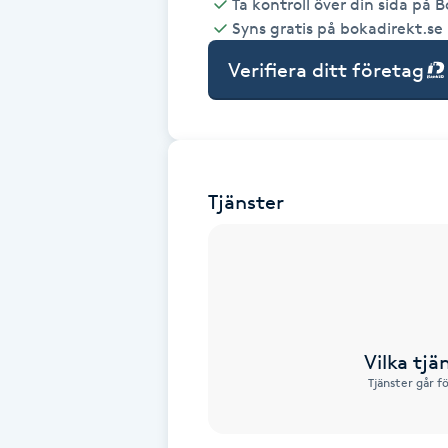
Ta kontroll över din sida på 
Syns gratis på bokadirekt.se
Babylights
Verifiera ditt företag
Balayage
Bambumassage
Tjänster
Barber
Barnklippning
BIAB
Vilka tjä
Blowout
Tjänster går f
Bottenfärg