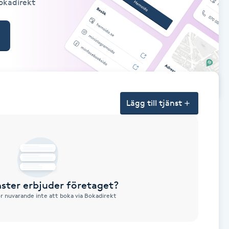
Bokadirekt
Lägg till tjänst
nster erbjuder företaget?
ör nuvarande inte att boka via Bokadirekt