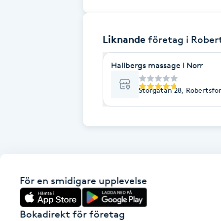
Brynformning
Liknande
företag
i Rober
Brynfärgning
Hallbergs massage I Norr
Brynplockning
Storgatan 28, Robertsfo
Bröllopsuppsättning
C
Celluliter
Coachning
För en smidigare upplevelse
Color correction
Bokadirekt för företag