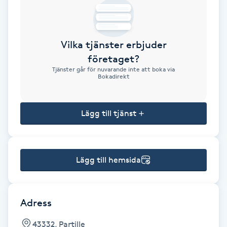
Brynformning
Vilka tjänster erbjuder
Brynfärgning
företaget?
Tjänster går för nuvarande inte att boka via
Brynplockning
Bokadirekt
Bröllopsuppsättning
Lägg till tjänst
C
Celluliter
Lägg till hemsida
Coachning
Color correction
Adress
43332, Partille