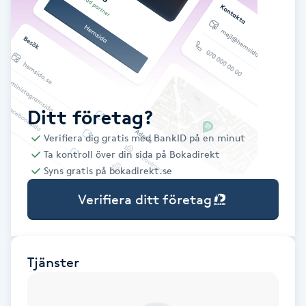
Babylights
Balayage
Bambumassage
Ditt företag?
Verifiera dig gratis med BankID på en minut
Barber
Ta kontroll över din sida på Bokadirekt
Syns gratis på bokadirekt.se
Barnklippning
Verifiera ditt företag
BIAB
Blowout
Tjänster
Bottenfärg