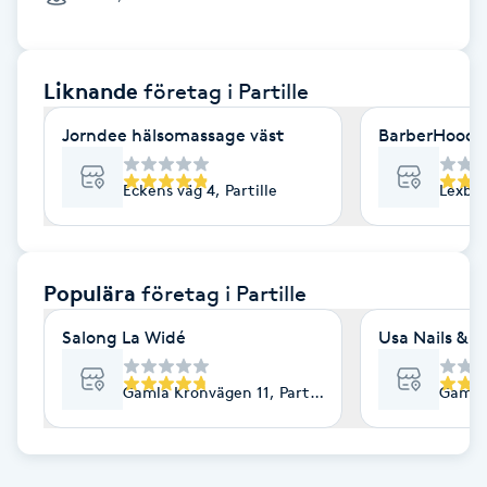
Cryoterapi
D
Liknande
företag
i Partille
Damklippning
Jorndee hälsomassage väst
BarberHood
Dermapen
Eckens väg 4, Partille
Lexbyv
Diamantslipning
E
Populära
företag
i Partille
Enzympeeling
Salong La Widé
Usa Nails & Be
Extensions
Gamla Kronvägen 11, Partille
Gamla 
Extensions borttagning
Eyeliner-tatuering