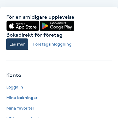
F
För en smidigare upplevelse
Face framing
Bokadirekt för företag
Faceliftmassage
Läs mer
Företagsinloggning
Fet hårbotten
Fettreducering
Konto
Fibromassage
Logga in
Fillers
Mina bokningar
Mina favoriter
Fotmassage