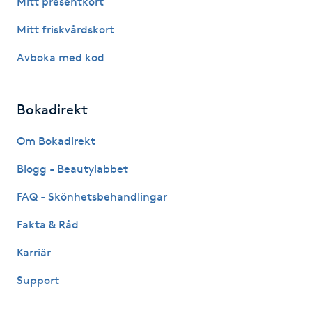
Mitt presentkort
Fotsvamp
Mitt friskvårdskort
Fotvård
Avboka med kod
Fransar
Bokadirekt
Fransborttagning
Om Bokadirekt
Blogg - Beautylabbet
Fransfärgning
FAQ - Skönhetsbehandlingar
Fransförlängning
Fakta & Råd
Fransförlängning Megavolym
Karriär
Support
Fransförlängning Volym