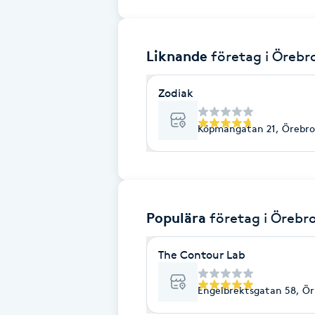
Brynformning
Liknande
företag
i Örebr
Brynfärgning
Zodiak
Brynplockning
Köpmangatan 21, Örebro
Bröllopsuppsättning
C
Celluliter
Populära
företag
i Örebr
Coachning
The Contour Lab
Color correction
Engelbrektsgatan 58, Ör