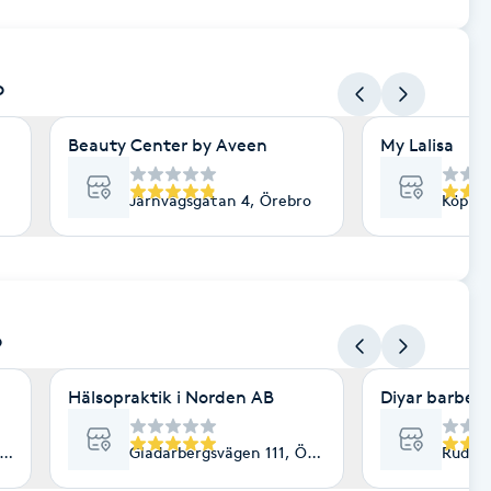
o
Beauty Center by Aveen
My Lalisa
Järnvägsgatan 4, Örebro
Köpma
o
Hälsopraktik i Norden AB
Diyar barber
ebro
Gladarbergsvägen 111, Örebro
Rudbec