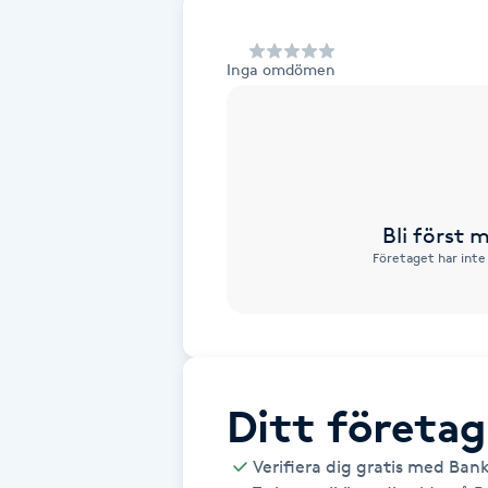
Alternativmedicin
Inga omdömen
Andningsmassage
Ansiktslyft utan kirurgi
Aromamassage
Bli först
Företaget har inte
Ashtanga Yoga
Ayurveda
Ayurvedisk Massage
Ditt företag
Ansiktsbehandling djuprengörande
Verifiera dig gratis med Ban
B