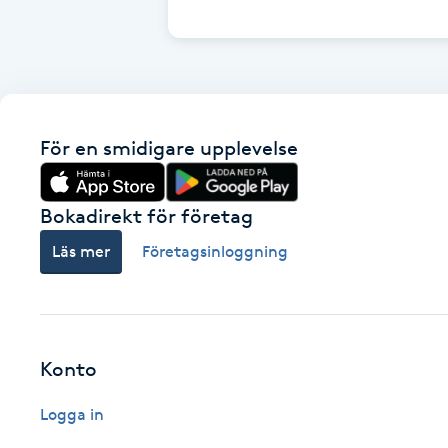
Cryoterapi
D
Damklippning
För en smidigare upplevelse
Dermapen
Diamantslipning
Bokadirekt för företag
E
Läs mer
Företagsinloggning
Enzympeeling
Extensions
Konto
Extensions borttagning
Logga in