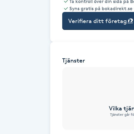
Ta kontroll över din sida på 
Syns gratis på bokadirekt.se
Babylights
Verifiera ditt företag
Balayage
Bambumassage
Tjänster
Barber
Barnklippning
BIAB
Vilka tjä
Blowout
Tjänster går f
Bottenfärg