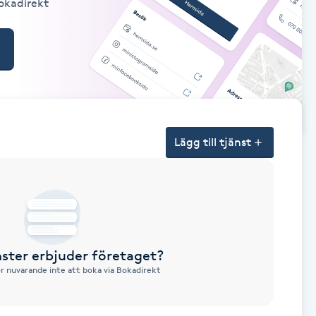
Bokadirekt
Lägg till tjänst
nster erbjuder företaget?
ör nuvarande inte att boka via Bokadirekt