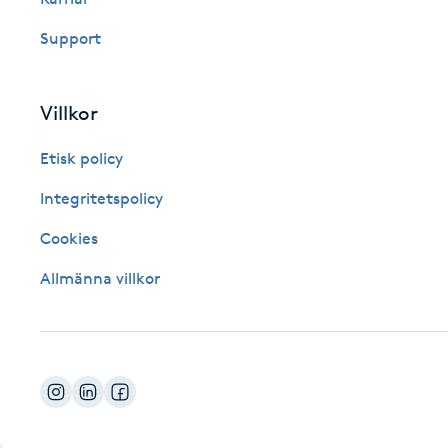
Fotsvamp
Support
Fotvård
Villkor
Fransar
Etisk policy
Fransborttagning
Integritetspolicy
Cookies
Fransfärgning
Allmänna villkor
Fransförlängning
Fransförlängning Megavolym
Fransförlängning Volym