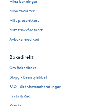
Eyeliner-tatuering
Mina bokningar
F
Mina favoriter
Face framing
Mitt presentkort
Mitt friskvårdskort
Faceliftmassage
Avboka med kod
Fet hårbotten
Bokadirekt
Fettreducering
Om Bokadirekt
Fibromassage
Blogg - Beautylabbet
Fillers
FAQ - Skönhetsbehandlingar
Fakta & Råd
Fotmassage
Karriär