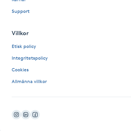
Fotsvamp
Support
Fotvård
Villkor
Fransar
Etisk policy
Fransborttagning
Integritetspolicy
Cookies
Fransfärgning
Allmänna villkor
Fransförlängning
Fransförlängning Megavolym
Fransförlängning Volym