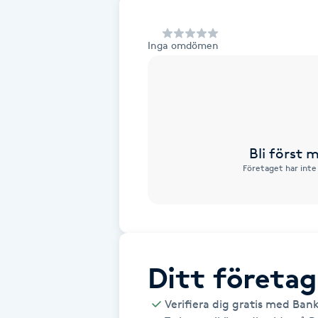
Alternativmedicin
Inga omdömen
Andningsmassage
Ansiktslyft utan kirurgi
Aromamassage
Bli först
Företaget har inte
Ashtanga Yoga
Ayurveda
Ayurvedisk Massage
Ditt företag
Ansiktsbehandling djuprengörande
Verifiera dig gratis med Ban
B