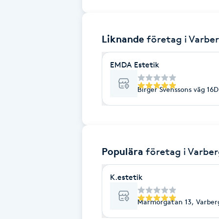
Brynformning
Liknande
företag
i Varbe
Brynfärgning
EMDA Estetik
Brynplockning
Birger Svenssons väg 16D
Bröllopsuppsättning
C
Celluliter
Populära
företag
i Varbe
Coachning
K.estetik
Color correction
Marmorgatan 13, Varber