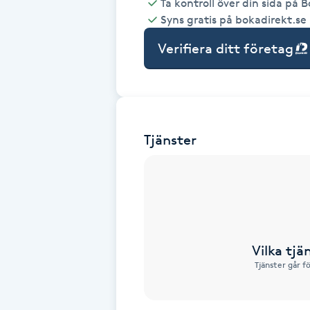
Ta kontroll över din sida på 
Syns gratis på bokadirekt.se
Babylights
Verifiera ditt företag
Balayage
Bambumassage
Tjänster
Barber
Barnklippning
BIAB
Vilka tjä
Blowout
Tjänster går f
Bottenfärg