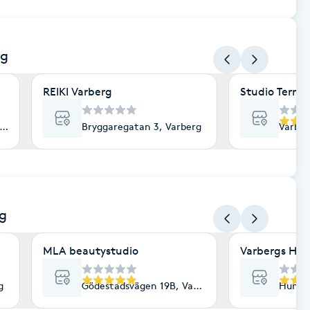
rg
REIKI Varberg
Studio Terra 
, Varberg
Bryggaregatan 3, Varberg
Varber
rg
MLA beautystudio
Varbergs Hun
g
Gödestadsvägen 19B, Varberg
Hunnes