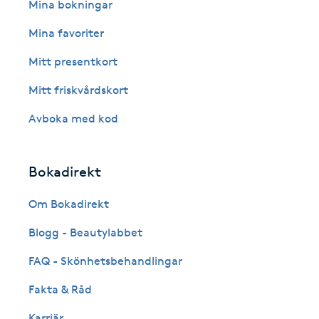
Eyeliner-tatuering
Mina bokningar
F
Mina favoriter
Face framing
Mitt presentkort
Mitt friskvårdskort
Faceliftmassage
Avboka med kod
Fet hårbotten
Bokadirekt
Fettreducering
Om Bokadirekt
Fibromassage
Blogg - Beautylabbet
Fillers
FAQ - Skönhetsbehandlingar
Fakta & Råd
Fotmassage
Karriär