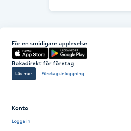
Cryoterapi
D
Damklippning
För en smidigare upplevelse
Dermapen
Diamantslipning
Bokadirekt för företag
E
Läs mer
Företagsinloggning
Enzympeeling
Extensions
Konto
Extensions borttagning
Logga in