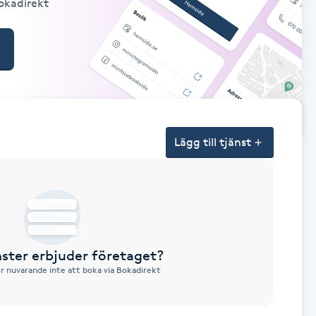
Bokadirekt
Lägg till tjänst
nster erbjuder företaget?
ör nuvarande inte att boka via Bokadirekt