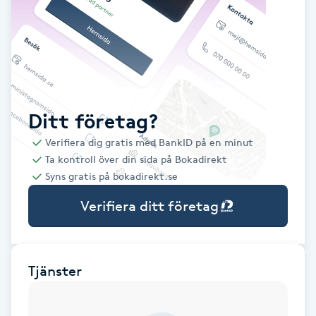
Babylights
Balayage
Bambumassage
Ditt företag?
Verifiera dig gratis med BankID på en minut
Barber
Ta kontroll över din sida på Bokadirekt
Syns gratis på bokadirekt.se
Barnklippning
Verifiera ditt företag
BIAB
Blowout
Tjänster
Bottenfärg