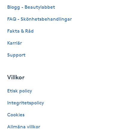
Fransk manikyr
Blogg - Beautylabbet
FAQ - Skönhetsbehandlingar
Fransrengöring
Fakta & Råd
Frekvensterapi
Karriär
Support
Friskvård
Friskvårdsmassage
Villkor
Frisör
Etisk policy
Integritetspolicy
Funktionsanalys
Cookies
Färgning
Allmäna villkor