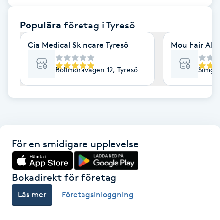
F
Populära
företag
i Tyresö
Face framing
Cia Medical Skincare Tyresö
Mou hair AB
Faceliftmassage
Bollmoravägen 12, Tyresö
Simgat
Fet hårbotten
Fettreducering
För en smidigare upplevelse
Fibromassage
Fillers
Bokadirekt för företag
Läs mer
Företagsinloggning
Fotmassage