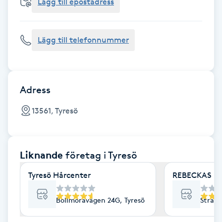
Cryoterapi
Lägg till epostadress
D
Lägg till telefonnummer
Damklippning
Dermapen
Adress
Diamantslipning
13561, Tyresö
E
Enzympeeling
Liknande
företag
i Tyresö
Extensions
Tyresö Hårcenter
REBECKAS Ha
Extensions borttagning
Bollmoravägen 24G, Tyresö
Strand
Eyeliner-tatuering