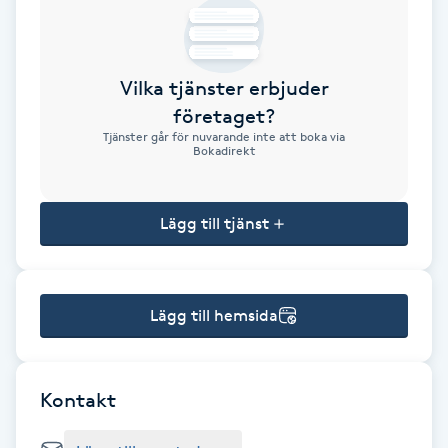
Brynformning
Vilka tjänster erbjuder
Brynfärgning
företaget?
Tjänster går för nuvarande inte att boka via
Brynplockning
Bokadirekt
Bröllopsuppsättning
Lägg till tjänst
C
Celluliter
Lägg till hemsida
Coachning
Color correction
Kontakt