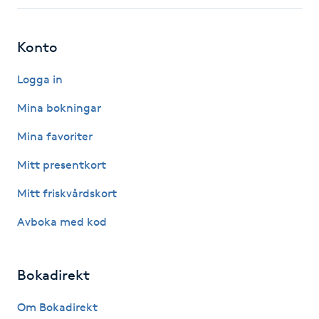
Fotsvamp
Konto
Fotvård
Logga in
Fransar
Mina bokningar
Fransborttagning
Mina favoriter
Mitt presentkort
Fransfärgning
Mitt friskvårdskort
Fransförlängning
Avboka med kod
Fransförlängning Megavolym
Bokadirekt
Fransförlängning Volym
Om Bokadirekt