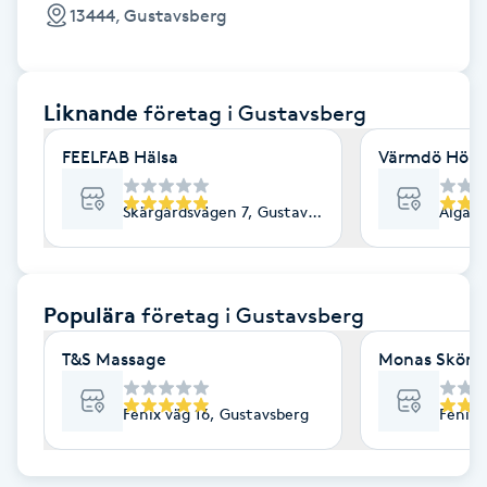
Cryoterapi
13444, Gustavsberg
D
Damklippning
Liknande
företag
i Gustavsberg
Dermapen
FEELFAB Hälsa
Värmdö Hörs
Diamantslipning
Skärgårdsvägen 7, Gustavsberg
Algata
E
Enzympeeling
Populära
företag
i Gustavsberg
T&S Massage
Monas Skönh
Extensions
Fenix väg 16, Gustavsberg
Fenix 
Extensions borttagning
Eyeliner-tatuering