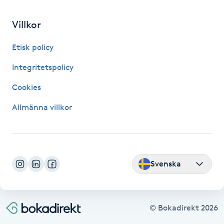
Fransk manikyr
Villkor
Fransrengöring
Etisk policy
Frekvensterapi
Integritetspolicy
Cookies
Friskvård
Allmänna villkor
Friskvårdsmassage
Frisör
Svenska
Funktionsanalys
Färgning
© Bokadirekt
2026