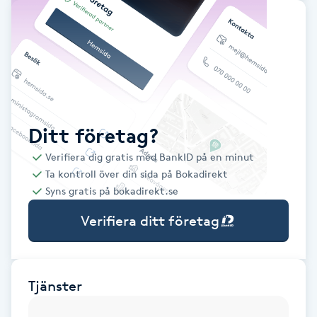
Babylights
Balayage
Bambumassage
Ditt företag?
Barber
Verifiera dig gratis med BankID på en minut
Ta kontroll över din sida på Bokadirekt
Barnklippning
Syns gratis på bokadirekt.se
Verifiera ditt företag
BIAB
Blowout
Tjänster
Bottenfärg