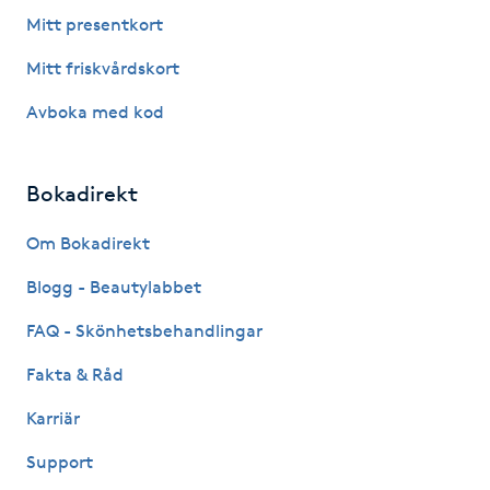
Fotsvamp
Mitt presentkort
Mitt friskvårdskort
Fotvård
Avboka med kod
Fransar
Bokadirekt
Fransborttagning
Om Bokadirekt
Fransfärgning
Blogg - Beautylabbet
Fransförlängning
FAQ - Skönhetsbehandlingar
Fakta & Råd
Fransförlängning Megavolym
Karriär
Fransförlängning Volym
Support