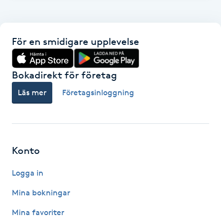
F
Face framing
För en smidigare upplevelse
Faceliftmassage
Bokadirekt för företag
Fet hårbotten
Läs mer
Företagsinloggning
Fettreducering
Fibromassage
Konto
Logga in
Fillers
Mina bokningar
Fotmassage
Mina favoriter