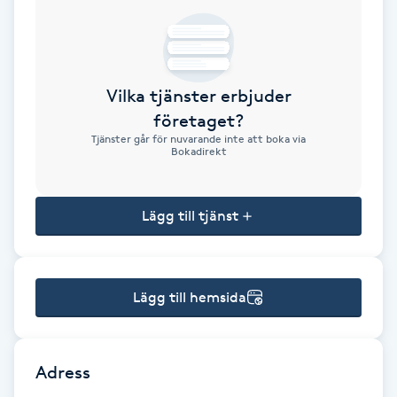
Brynformning
Brynfärgning
Vilka tjänster erbjuder
företaget?
Brynplockning
Tjänster går för nuvarande inte att boka via
Bokadirekt
Bröllopsuppsättning
C
Lägg till tjänst
Celluliter
Lägg till hemsida
Coachning
Color correction
Adress