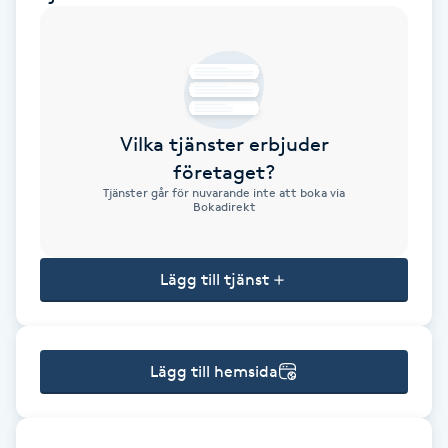
Brynformning
Brynfärgning
Vilka tjänster erbjuder
Brynplockning
företaget?
Tjänster går för nuvarande inte att boka via
Bröllopsuppsättning
Bokadirekt
C
Lägg till tjänst
Celluliter
Coachning
Lägg till hemsida
Color correction