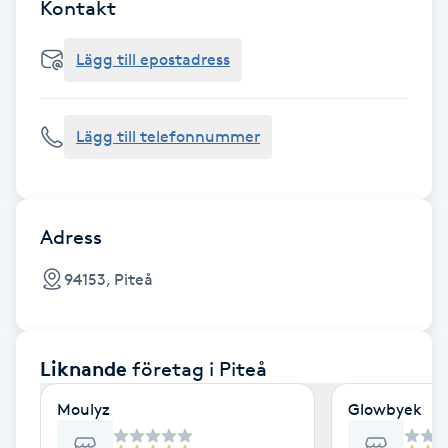
Cryoterapi
Kontakt
D
Lägg till epostadress
Damklippning
Lägg till telefonnummer
Dermapen
Diamantslipning
E
Adress
Enzympeeling
94153, Piteå
Extensions
Liknande
företag
i Piteå
Extensions borttagning
Moulyz
Glowbyek
Eyeliner-tatuering