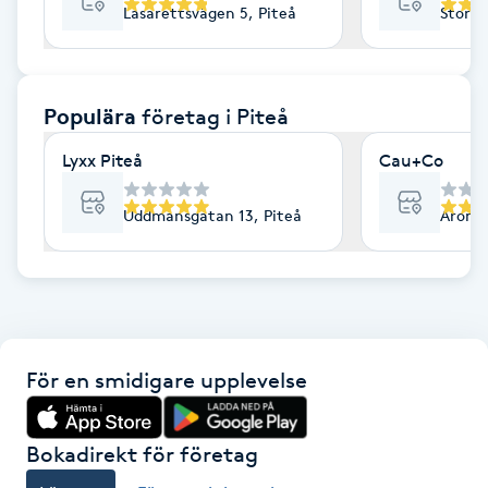
Lasarettsvägen 5, Piteå
Storga
F
Face framing
Populära
företag
i Piteå
Faceliftmassage
Lyxx Piteå
Cau+Co
Fet hårbotten
Uddmansgatan 13, Piteå
Aronsg
Fettreducering
Fibromassage
För en smidigare upplevelse
Fillers
Fotmassage
Bokadirekt för företag