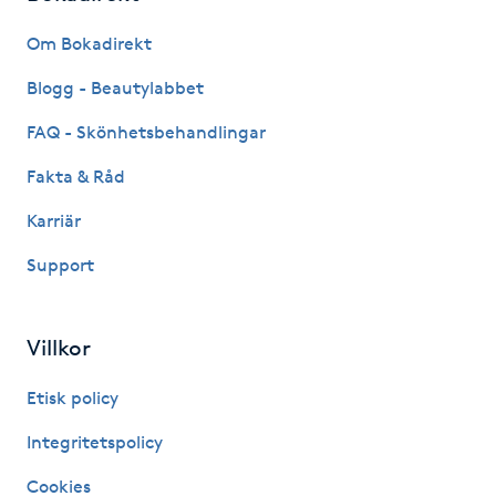
Fransk manikyr
Om Bokadirekt
Fransrengöring
Blogg - Beautylabbet
FAQ - Skönhetsbehandlingar
Frekvensterapi
Fakta & Råd
Friskvård
Karriär
Support
Friskvårdsmassage
Frisör
Villkor
Funktionsanalys
Etisk policy
Integritetspolicy
Färgning
Cookies