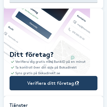
Babylights
Balayage
Bambumassage
Barber
Ditt företag?
Verifiera dig gratis med BankID på en minut
Barnklippning
Ta kontroll över din sida på Bokadirekt
Syns gratis på bokadirekt.se
BIAB
Verifiera ditt företag
Blowout
Bottenfärg
Tjänster