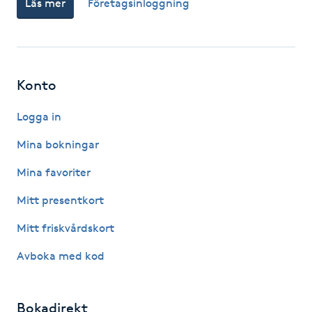
Läs mer
Företagsinloggning
Fotsvamp
Fotvård
Konto
Fransar
Logga in
Fransborttagning
Mina bokningar
Fransfärgning
Mina favoriter
Mitt presentkort
Fransförlängning
Mitt friskvårdskort
Fransförlängning Megavolym
Avboka med kod
Fransförlängning Volym
Bokadirekt