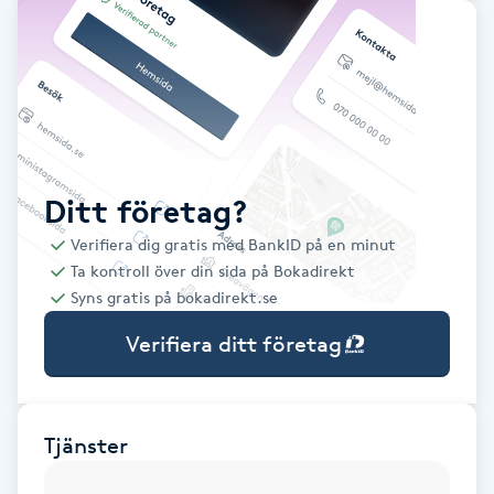
Babylights
Balayage
Bambumassage
Ditt företag?
Barber
Verifiera dig gratis med BankID på en minut
Ta kontroll över din sida på Bokadirekt
Barnklippning
Syns gratis på bokadirekt.se
Verifiera ditt företag
BIAB
Blowout
Tjänster
Bottenfärg