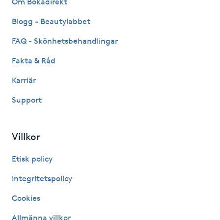
Om Bokadirekt
Fransk manikyr
Blogg - Beautylabbet
Fransrengöring
FAQ - Skönhetsbehandlingar
Fakta & Råd
Frekvensterapi
Karriär
Friskvård
Support
Friskvårdsmassage
Villkor
Frisör
Etisk policy
Funktionsanalys
Integritetspolicy
Cookies
Färgning
Allmänna villkor