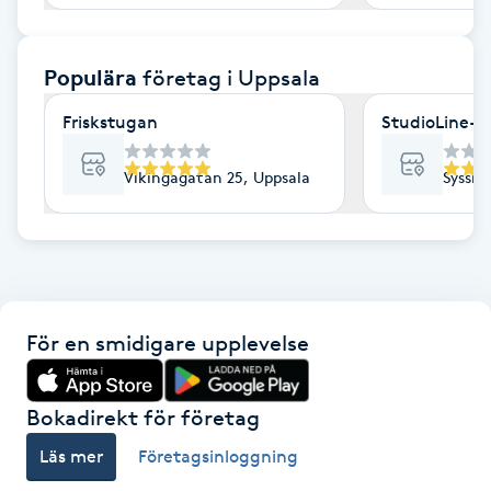
F
Populära
företag
i Uppsala
Face framing
Friskstugan
StudioLine- 
Faceliftmassage
Vikingagatan 25, Uppsala
Sysslo
Fet hårbotten
Fettreducering
Fibromassage
För en smidigare upplevelse
Fillers
Bokadirekt för företag
Fotmassage
Läs mer
Företagsinloggning