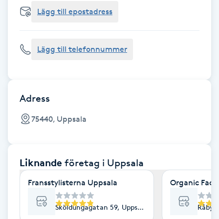
Cryoterapi
Lägg till epostadress
D
Damklippning
Lägg till telefonnummer
Dermapen
Diamantslipning
Adress
E
75440, Uppsala
Enzympeeling
Liknande
företag
i Uppsala
Extensions
Fransstylisterna Uppsala
Organic Face
Extensions borttagning
Sköldungagatan 59, Uppsala
Råbyvä
Eyeliner-tatuering