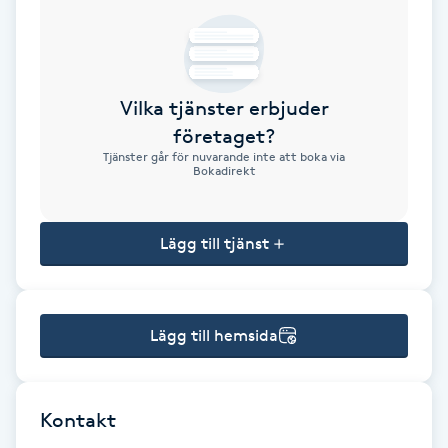
Brynformning
Brynfärgning
Vilka tjänster erbjuder
företaget?
Brynplockning
Tjänster går för nuvarande inte att boka via
Bokadirekt
Bröllopsuppsättning
C
Lägg till tjänst
Celluliter
Lägg till hemsida
Coachning
Color correction
Kontakt