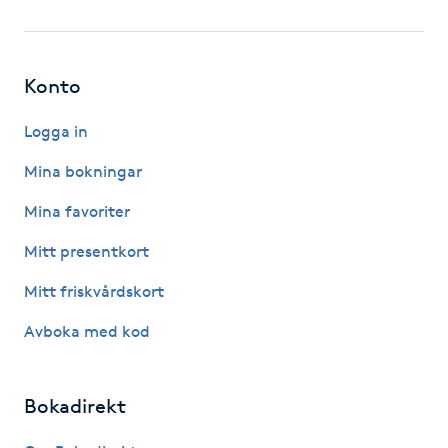
Fotsvamp
Fotvård
Konto
Fransar
Logga in
Mina bokningar
Fransborttagning
Mina favoriter
Fransfärgning
Mitt presentkort
Mitt friskvårdskort
Fransförlängning
Avboka med kod
Fransförlängning Megavolym
Bokadirekt
Fransförlängning Volym