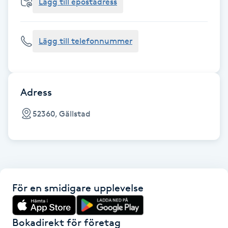
Cryoterapi
Lägg till epostadress
D
Lägg till telefonnummer
Damklippning
Dermapen
Adress
Diamantslipning
52360, Gällstad
E
Enzympeeling
Extensions
För en smidigare upplevelse
Extensions borttagning
Bokadirekt för företag
Eyeliner-tatuering