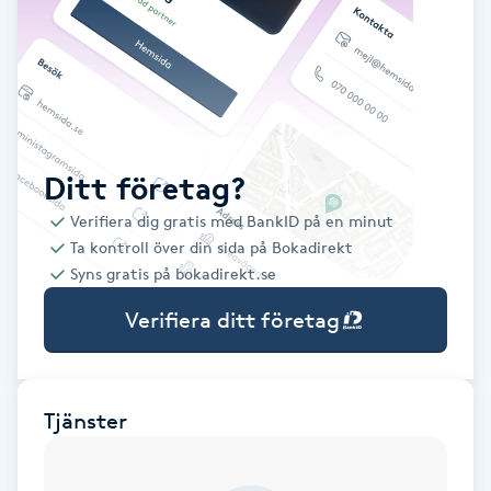
Babylights
Balayage
Bambumassage
Ditt företag?
Verifiera dig gratis med BankID på en minut
Barber
Ta kontroll över din sida på Bokadirekt
Syns gratis på bokadirekt.se
Barnklippning
Verifiera ditt företag
BIAB
Blowout
Tjänster
Bottenfärg