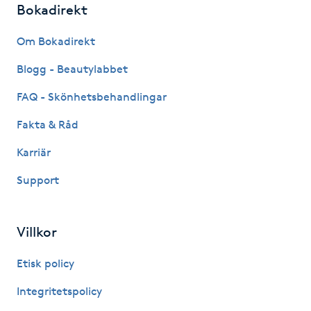
Bokadirekt
Fotsvamp
Om Bokadirekt
Fotvård
Blogg - Beautylabbet
Fransar
FAQ - Skönhetsbehandlingar
Fakta & Råd
Fransborttagning
Karriär
Fransfärgning
Support
Fransförlängning
Villkor
Fransförlängning Megavolym
Etisk policy
Fransförlängning Volym
Integritetspolicy