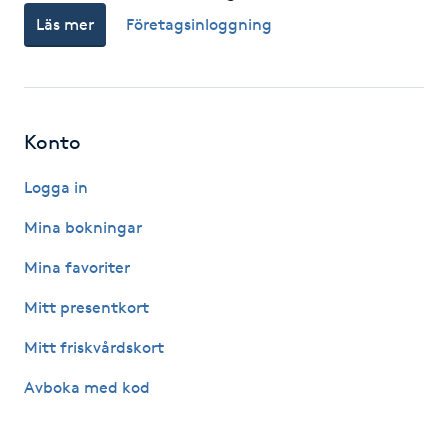
Läs mer
Företagsinloggning
F
Face framing
Faceliftmassage
Konto
Fet hårbotten
Logga in
Mina bokningar
Fettreducering
Mina favoriter
Fibromassage
Mitt presentkort
Mitt friskvårdskort
Fillers
Avboka med kod
Fotmassage