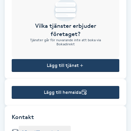
Brynformning
Vilka tjänster erbjuder
Brynfärgning
företaget?
Tjänster går för nuvarande inte att boka via
Brynplockning
Bokadirekt
Bröllopsuppsättning
Lägg till tjänst
C
Celluliter
Lägg till hemsida
Coachning
Color correction
Kontakt