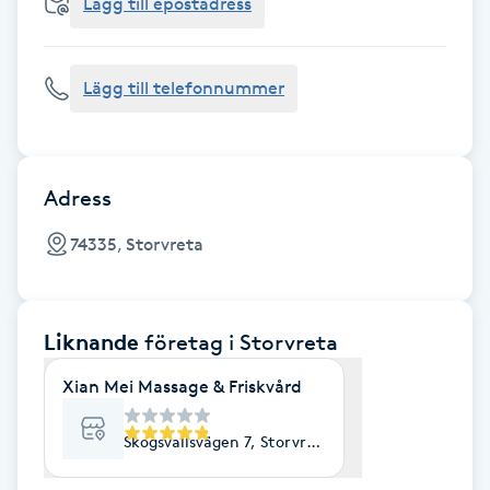
Cryoterapi
Lägg till epostadress
D
Lägg till telefonnummer
Damklippning
Dermapen
Adress
Diamantslipning
74335, Storvreta
E
Enzympeeling
Liknande
företag
i Storvreta
Extensions
Xian Mei Massage & Friskvård
Extensions borttagning
Skogsvallsvägen 7, Storvreta
Eyeliner-tatuering