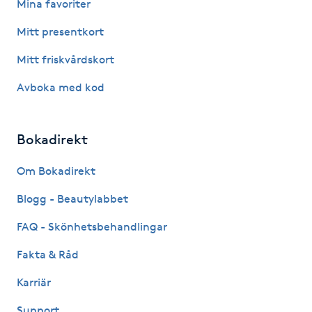
Mina favoriter
Fotsvamp
Mitt presentkort
Fotvård
Mitt friskvårdskort
Avboka med kod
Fransar
Fransborttagning
Bokadirekt
Fransfärgning
Om Bokadirekt
Blogg - Beautylabbet
Fransförlängning
FAQ - Skönhetsbehandlingar
Fransförlängning Megavolym
Fakta & Råd
Karriär
Fransförlängning Volym
Support