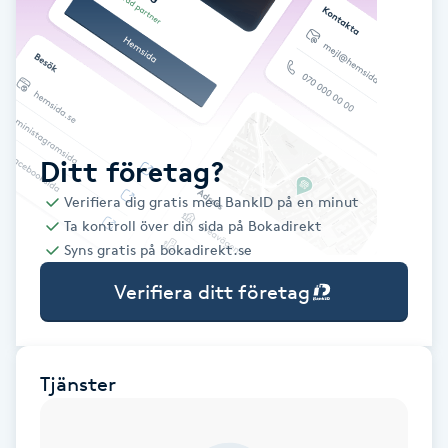
Babylights
Balayage
Bambumassage
Ditt företag?
Verifiera dig gratis med BankID på en minut
Barber
Ta kontroll över din sida på Bokadirekt
Syns gratis på bokadirekt.se
Barnklippning
Verifiera ditt företag
BIAB
Blowout
Tjänster
Bottenfärg