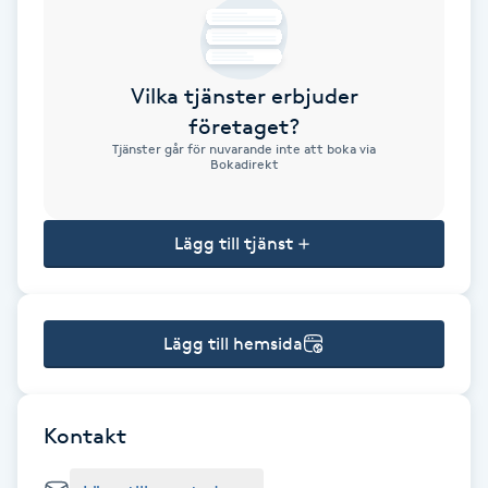
Brynformning
Vilka tjänster erbjuder
Brynfärgning
företaget?
Tjänster går för nuvarande inte att boka via
Brynplockning
Bokadirekt
Bröllopsuppsättning
Lägg till tjänst
C
Celluliter
Lägg till hemsida
Coachning
Color correction
Kontakt