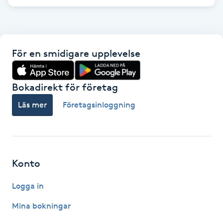
F
Face framing
För en smidigare upplevelse
Faceliftmassage
Bokadirekt för företag
Fet hårbotten
Läs mer
Företagsinloggning
Fettreducering
Fibromassage
Konto
Fillers
Logga in
Fotmassage
Mina bokningar