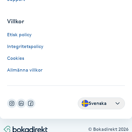
Fransk manikyr
Villkor
Fransrengöring
Etisk policy
Frekvensterapi
Integritetspolicy
Friskvård
Cookies
Allmänna villkor
Friskvårdsmassage
Frisör
Svenska
Funktionsanalys
Färgning
© Bokadirekt
2026