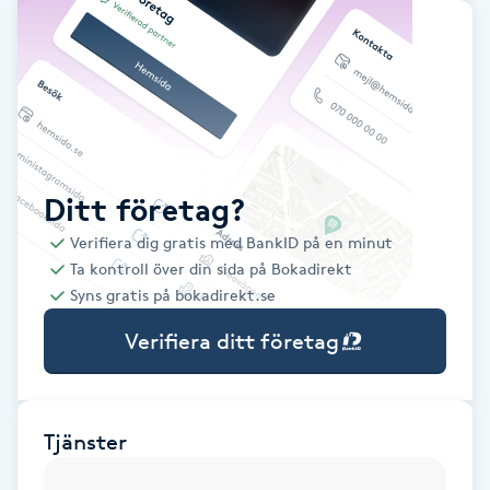
Babylights
Balayage
Bambumassage
Ditt företag?
Barber
Verifiera dig gratis med BankID på en minut
Ta kontroll över din sida på Bokadirekt
Barnklippning
Syns gratis på bokadirekt.se
Verifiera ditt företag
BIAB
Blowout
Tjänster
Bottenfärg