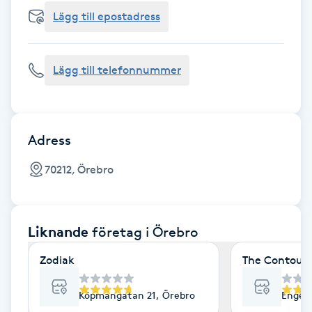
Cryoterapi
Lägg till epostadress
D
Damklippning
Lägg till telefonnummer
Dermapen
Diamantslipning
Adress
E
70212, Örebro
Enzympeeling
Liknande
företag
i Örebro
Extensions
Zodiak
The Contour 
Extensions borttagning
Köpmangatan 21, Örebro
Engelb
Eyeliner-tatuering