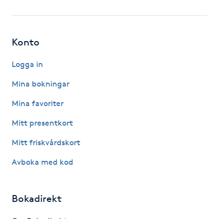
Fotsvamp
Fotvård
Konto
Fransar
Logga in
Mina bokningar
Fransborttagning
Mina favoriter
Fransfärgning
Mitt presentkort
Mitt friskvårdskort
Fransförlängning
Avboka med kod
Fransförlängning Megavolym
Bokadirekt
Fransförlängning Volym