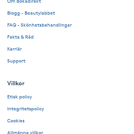
Om Bokadirekt
Fransk manikyr
Blogg - Beautylabbet
Fransrengöring
FAQ - Skönhetsbehandlingar
Fakta & Råd
Frekvensterapi
Karriär
Friskvård
Support
Friskvårdsmassage
Villkor
Frisör
Etisk policy
Funktionsanalys
Integritetspolicy
Cookies
Färgning
Allmänna villkor