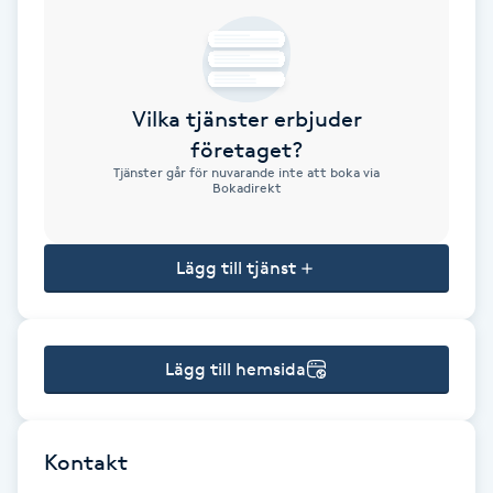
Brynformning
Brynfärgning
Vilka tjänster erbjuder
företaget?
Brynplockning
Tjänster går för nuvarande inte att boka via
Bokadirekt
Bröllopsuppsättning
C
Lägg till tjänst
Celluliter
Lägg till hemsida
Coachning
Color correction
Kontakt