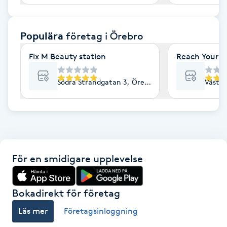
F
Populära
företag
i Örebro
Face framing
Fix M Beauty station
Reach Your G
Faceliftmassage
Södra Strandgatan 3, Örebro
Västra
Fet hårbotten
Fettreducering
Fibromassage
För en smidigare upplevelse
Fillers
Bokadirekt för företag
Fotmassage
Läs mer
Företagsinloggning