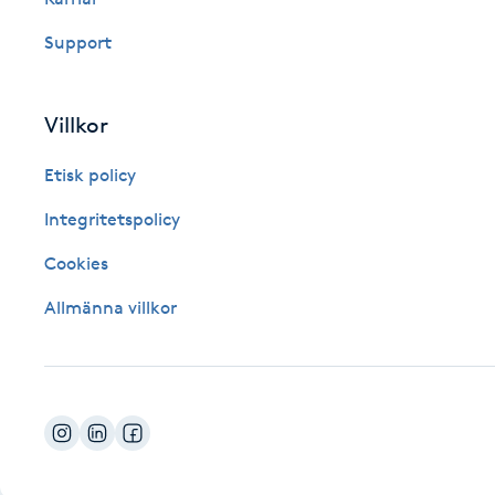
Fotsvamp
Support
Fotvård
Villkor
Fransar
Etisk policy
Fransborttagning
Integritetspolicy
Cookies
Fransfärgning
Allmänna villkor
Fransförlängning
Fransförlängning Megavolym
Fransförlängning Volym