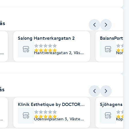
rås
Salong Hantverkargatan 2
BalansPortal
ästerås
Hantverkargatan 2, Västerås
Norra 
ås
Klinik Esthetique by DOCTOROLS
Sjöhagens Hä
erås
Odensviplatsen 3, Västerås
Köping