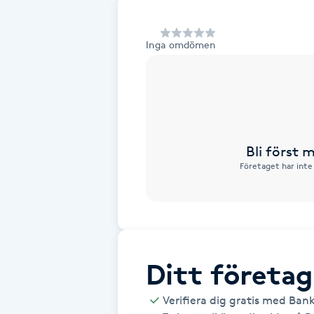
Alternativmedicin
Inga omdömen
Andningsmassage
Ansiktslyft utan kirurgi
Aromamassage
Bli först
Företaget har inte
Ashtanga Yoga
Ayurveda
Ayurvedisk Massage
Ditt företag
Ansiktsbehandling djuprengörande
Verifiera dig gratis med Ban
B