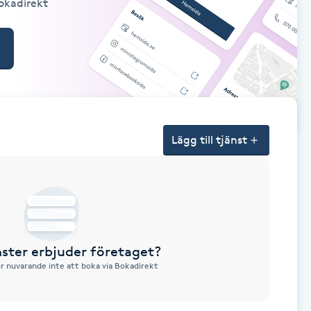
Bokadirekt
Lägg till tjänst
nster erbjuder företaget?
ör nuvarande inte att boka via Bokadirekt