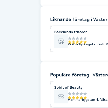
Brynformning
Liknande
företag
i Väste
Brynfärgning
Bäcklunds frisörer
Brynplockning
Västra Kyrkogatan 2-4, V
Bröllopsuppsättning
C
Celluliter
Populära
företag
i Väster
Coachning
Spirit of Beauty
Color correction
Hammarbygatan 4, Väst