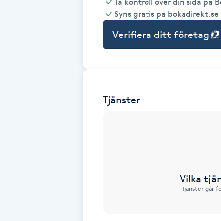
Ta kontroll över din sida på 
Syns gratis på bokadirekt.se
Babylights
Verifiera ditt företag
Balayage
Bambumassage
Tjänster
Barber
Barnklippning
BIAB
Vilka tjä
Blowout
Tjänster går f
Bottenfärg