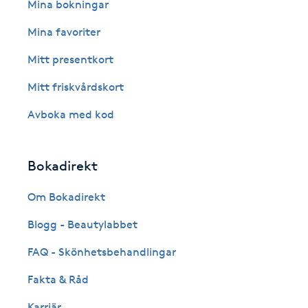
Eyeliner-tatuering
Mina bokningar
F
Mina favoriter
Face framing
Mitt presentkort
Mitt friskvårdskort
Faceliftmassage
Avboka med kod
Fet hårbotten
Bokadirekt
Fettreducering
Om Bokadirekt
Fibromassage
Blogg - Beautylabbet
Fillers
FAQ - Skönhetsbehandlingar
Fakta & Råd
Fotmassage
Karriär