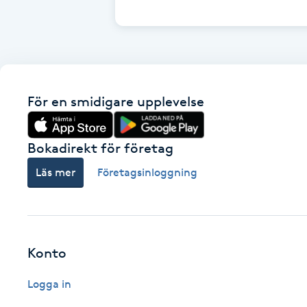
Cryoterapi
D
Damklippning
För en smidigare upplevelse
Dermapen
Diamantslipning
Bokadirekt för företag
E
Läs mer
Företagsinloggning
Enzympeeling
Extensions
Konto
Extensions borttagning
Logga in