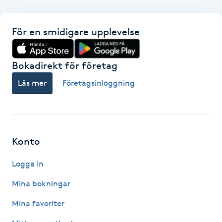
F
För en smidigare upplevelse
Face framing
Bokadirekt för företag
Faceliftmassage
Läs mer
Företagsinloggning
Fet hårbotten
Fettreducering
Konto
Fibromassage
Logga in
Fillers
Mina bokningar
Mina favoriter
Fotmassage