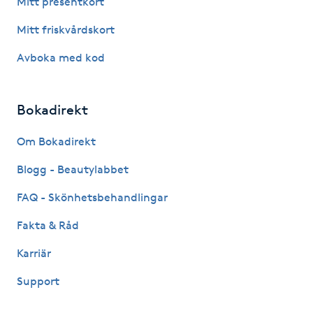
Mitt presentkort
Fotsvamp
Mitt friskvårdskort
Fotvård
Avboka med kod
Fransar
Bokadirekt
Fransborttagning
Om Bokadirekt
Blogg - Beautylabbet
Fransfärgning
FAQ - Skönhetsbehandlingar
Fransförlängning
Fakta & Råd
Fransförlängning Megavolym
Karriär
Support
Fransförlängning Volym