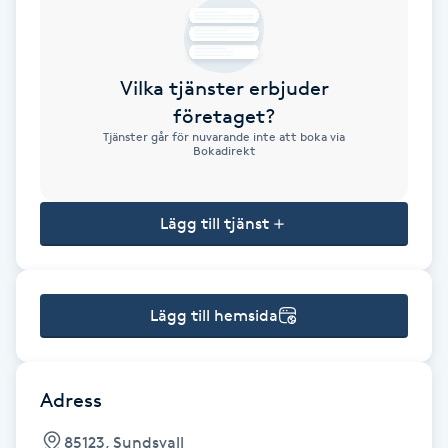
Brynformning
Vilka tjänster erbjuder
Brynfärgning
företaget?
Tjänster går för nuvarande inte att boka via
Brynplockning
Bokadirekt
Bröllopsuppsättning
Lägg till tjänst
C
Celluliter
Lägg till hemsida
Coachning
Color correction
Adress
85123, Sundsvall