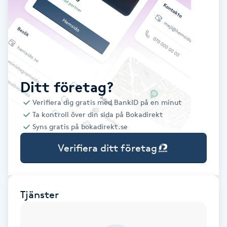
Babylights
Balayage
Bambumassage
Ditt företag?
Verifiera dig gratis med BankID på en minut
Barber
Ta kontroll över din sida på Bokadirekt
Syns gratis på bokadirekt.se
Barnklippning
Verifiera ditt företag
BIAB
Blowout
Tjänster
Bottenfärg