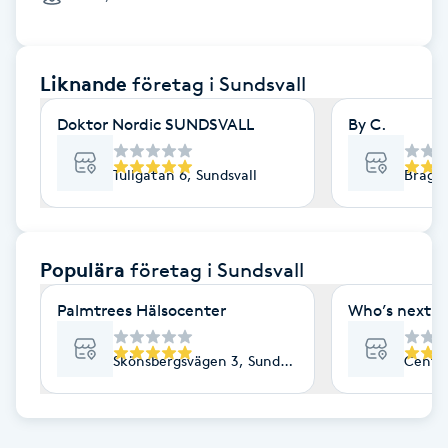
Cryoterapi
D
Liknande
företag
i Sundsvall
Damklippning
Doktor Nordic SUNDSVALL
By C.
Dermapen
Tullgatan 6, Sundsvall
Brageg
Diamantslipning
E
Populära
företag
i Sundsvall
Enzympeeling
Palmtrees Hälsocenter
Who’s next b
Extensions
Skönsbergsvägen 3, Sundsvall
Centra
Extensions borttagning
Eyeliner-tatuering