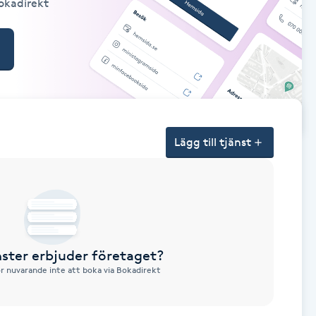
Bokadirekt
Lägg till tjänst
nster erbjuder företaget?
ör nuvarande inte att boka via Bokadirekt