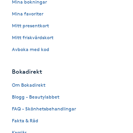
Eyeliner-tatuering
Mina bokningar
F
Mina favoriter
Face framing
Mitt presentkort
Mitt friskvårdskort
Faceliftmassage
Avboka med kod
Fet hårbotten
Bokadirekt
Fettreducering
Om Bokadirekt
Fibromassage
Blogg - Beautylabbet
Fillers
FAQ - Skönhetsbehandlingar
Fakta & Råd
Fotmassage
Karriär