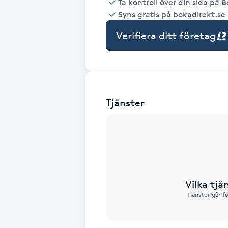
Ta kontroll över din sida på 
Syns gratis på bokadirekt.se
Babylights
Verifiera ditt företag
Balayage
Bambumassage
Tjänster
Barber
Barnklippning
BIAB
Vilka tjä
Blowout
Tjänster går f
Bottenfärg