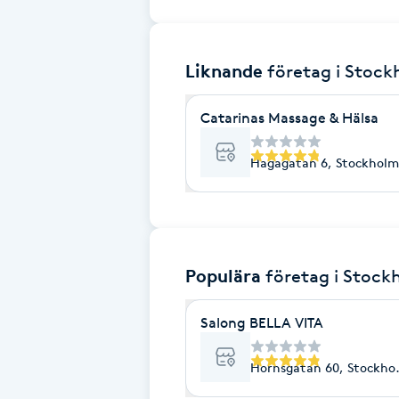
Brynformning
Liknande
företag
i Stoc
Brynfärgning
Catarinas Massage & Hälsa
Brynplockning
Hagagatan 6, Stockholm
Bröllopsuppsättning
C
Celluliter
Populära
företag
i Stock
Coachning
Salong BELLA VITA
Color correction
Hornsgatan 60, Stockho