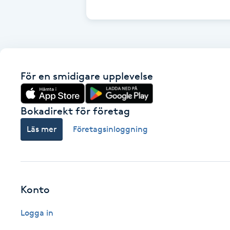
Cryoterapi
D
Damklippning
För en smidigare upplevelse
Dermapen
Diamantslipning
Bokadirekt för företag
E
Läs mer
Företagsinloggning
Enzympeeling
Extensions
Konto
Extensions borttagning
Logga in