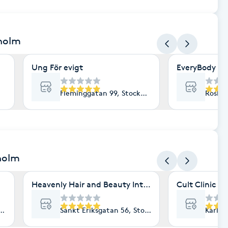
kholm
Ung För evigt
EveryBody La
Fleminggatan 99, Stockholm
Roslag
holm
Heavenly Hair and Beauty International- Ekologisk 
Cult Clinic
lm
Sankt Eriksgatan 56, Stockholm
Karlav