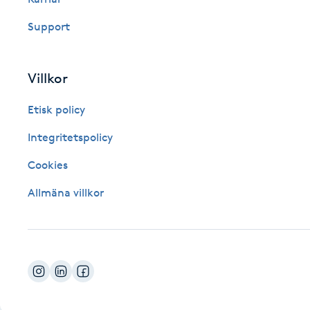
Fotsvamp
Support
Fotvård
Villkor
Fransar
Etisk policy
Fransborttagning
Integritetspolicy
Cookies
Fransfärgning
Allmäna villkor
Fransförlängning
Fransförlängning Megavolym
Fransförlängning Volym