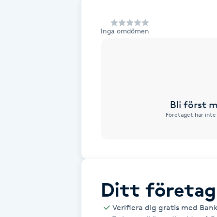
Alternativmedicin
Inga omdömen
Andningsmassage
Ansiktslyft utan kirurgi
Aromamassage
Bli först
Företaget har inte
Ashtanga Yoga
Ayurveda
Ayurvedisk Massage
Ditt företag
Ansiktsbehandling djuprengörande
Verifiera dig gratis med Ban
B