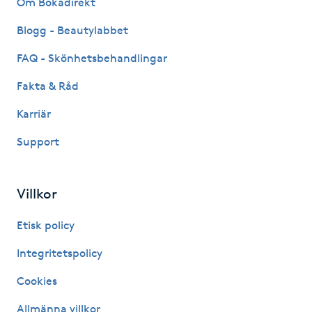
Om Bokadirekt
Fransk manikyr
Blogg - Beautylabbet
Fransrengöring
FAQ - Skönhetsbehandlingar
Fakta & Råd
Frekvensterapi
Karriär
Friskvård
Support
Friskvårdsmassage
Villkor
Frisör
Etisk policy
Funktionsanalys
Integritetspolicy
Cookies
Färgning
Allmänna villkor