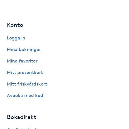
Fotsvamp
Fotvård
Konto
Fransar
Logga in
Mina bokningar
Fransborttagning
Mina favoriter
Fransfärgning
Mitt presentkort
Mitt friskvårdskort
Fransförlängning
Avboka med kod
Fransförlängning Megavolym
Bokadirekt
Fransförlängning Volym