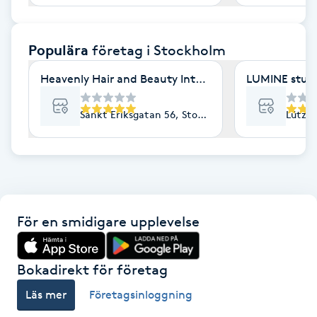
F
Populära
företag
i Stockholm
Face framing
Heavenly Hair and Beauty International- Ekologisk 
LUMINE stud
Faceliftmassage
Sankt Eriksgatan 56, Stockholm
Lützen
Fet hårbotten
Fettreducering
Fibromassage
För en smidigare upplevelse
Fillers
Bokadirekt för företag
Fotmassage
Läs mer
Företagsinloggning