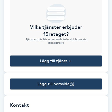
Brynformning
Brynfärgning
Vilka tjänster erbjuder
företaget?
Brynplockning
Tjänster går för nuvarande inte att boka via
Bokadirekt
Bröllopsuppsättning
C
Lägg till tjänst
Celluliter
Lägg till hemsida
Coachning
Color correction
Kontakt