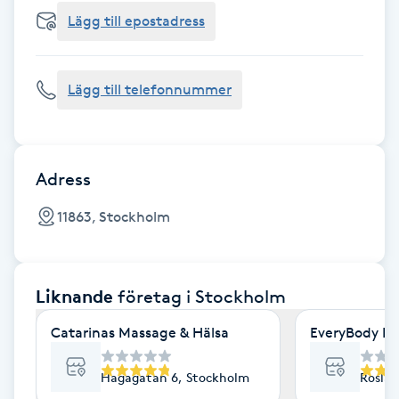
Cryoterapi
Lägg till epostadress
D
Damklippning
Lägg till telefonnummer
Dermapen
Diamantslipning
Adress
E
11863, Stockholm
Enzympeeling
Liknande
företag
i Stockholm
Extensions
Catarinas Massage & Hälsa
EveryBody La
Extensions borttagning
Hagagatan 6, Stockholm
Roslag
Eyeliner-tatuering