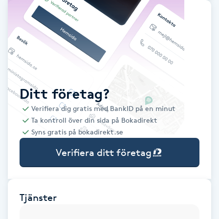
Babylights
Balayage
Bambumassage
Ditt företag?
Barber
Verifiera dig gratis med BankID på en minut
Ta kontroll över din sida på Bokadirekt
Barnklippning
Syns gratis på bokadirekt.se
Verifiera ditt företag
BIAB
Blowout
Tjänster
Bottenfärg