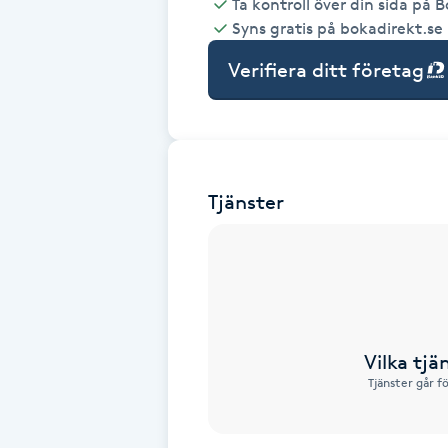
Ta kontroll över din sida på 
Syns gratis på bokadirekt.se
Babylights
Verifiera ditt företag
Balayage
Bambumassage
Tjänster
Barber
Barnklippning
BIAB
Vilka tjä
Blowout
Tjänster går f
Bottenfärg