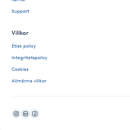
Fotsvamp
Support
Fotvård
Villkor
Fransar
Etisk policy
Fransborttagning
Integritetspolicy
Cookies
Fransfärgning
Allmänna villkor
Fransförlängning
Fransförlängning Megavolym
Fransförlängning Volym