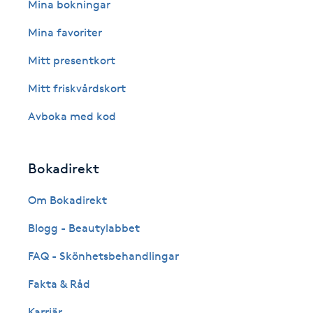
Eyeliner-tatuering
Mina bokningar
F
Mina favoriter
Face framing
Mitt presentkort
Mitt friskvårdskort
Faceliftmassage
Avboka med kod
Fet hårbotten
Bokadirekt
Fettreducering
Om Bokadirekt
Fibromassage
Blogg - Beautylabbet
Fillers
FAQ - Skönhetsbehandlingar
Fakta & Råd
Fotmassage
Karriär