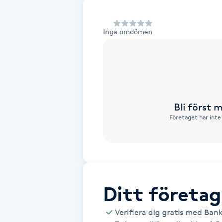
Alternativmedicin
Inga omdömen
Andningsmassage
Ansiktslyft utan kirurgi
Aromamassage
Bli först
Företaget har inte
Ashtanga Yoga
Ayurveda
Ayurvedisk Massage
Ditt företag
Ansiktsbehandling djuprengörande
Verifiera dig gratis med Ban
B