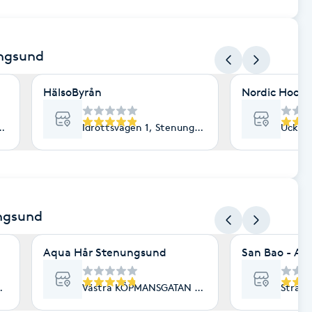
ungsund
HälsoByrån
Nordic Hocke
6, Stenungsund
Idrottsvägen 1, Stenungsund
Ucklu
ngsund
Aqua Hår Stenungsund
San Bao - Ak
enungsund
Västra KÖPMANSGATAN 12, Stenungsund
Strand