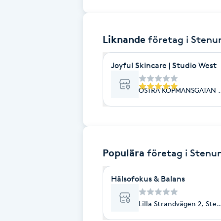
Brynformning
Liknande
företag
i Sten
Brynfärgning
Joyful Skincare | Studio West
Brynplockning
ÖSTRA KÖPMANSGATAN 2
Bröllopsuppsättning
C
Celluliter
Populära
företag
i Stenu
Coachning
Hälsofokus & Balans
Color correction
Lilla Strandvägen 2, St