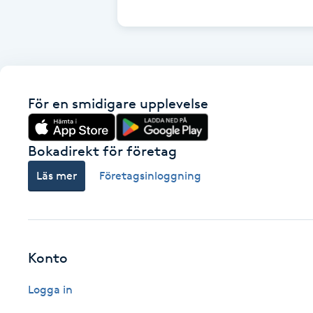
Cryoterapi
D
Damklippning
För en smidigare upplevelse
Dermapen
Diamantslipning
Bokadirekt för företag
E
Läs mer
Företagsinloggning
Enzympeeling
Extensions
Konto
Extensions borttagning
Logga in