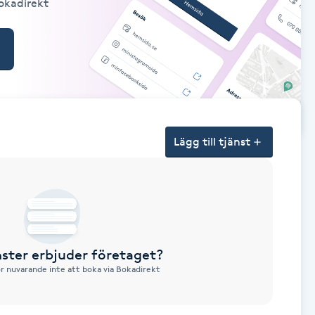
Bokadirekt
Lägg till tjänst
nster erbjuder företaget?
ör nuvarande inte att boka via Bokadirekt