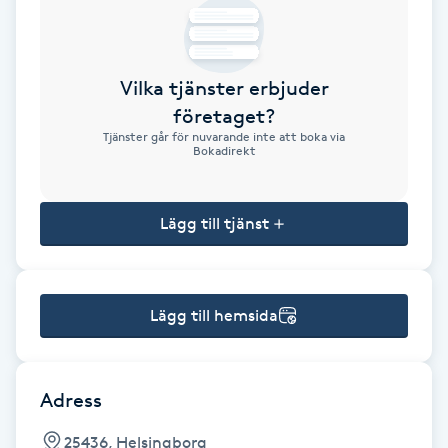
Brynformning
Vilka tjänster erbjuder
Brynfärgning
företaget?
Tjänster går för nuvarande inte att boka via
Brynplockning
Bokadirekt
Bröllopsuppsättning
Lägg till tjänst
C
Celluliter
Lägg till hemsida
Coachning
Color correction
Adress
25436, Helsingborg