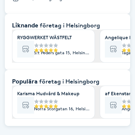
Cryoterapi
D
Liknande
företag
i Helsingborg
Damklippning
RYGGWERKET WÄSTFELT
Angelique hu
Dermapen
S:t Peders gata 15, Helsingborg
Tågaga
Diamantslipning
E
Populära
företag
i Helsingborg
Enzympeeling
Karisma Hudvård & Makeup
af Ekenstam 
Extensions
Norra Storgatan 16, Helsingborg
Ängelh
Extensions borttagning
Eyeliner-tatuering