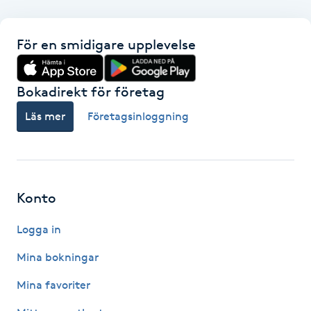
F
För en smidigare upplevelse
Face framing
Bokadirekt för företag
Faceliftmassage
Läs mer
Företagsinloggning
Fet hårbotten
Fettreducering
Konto
Fibromassage
Logga in
Fillers
Mina bokningar
Mina favoriter
Fotmassage