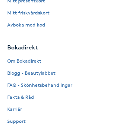
Mitt presentkort
Fotsvamp
Mitt friskvårdskort
Fotvård
Avboka med kod
Fransar
Bokadirekt
Fransborttagning
Om Bokadirekt
Blogg - Beautylabbet
Fransfärgning
FAQ - Skönhetsbehandlingar
Fransförlängning
Fakta & Råd
Fransförlängning Megavolym
Karriär
Support
Fransförlängning Volym