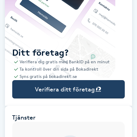
Babylights
Balayage
Bambumassage
Ditt företag?
Verifiera dig gratis med BankID på en minut
Barber
Ta kontroll över din sida på Bokadirekt
Syns gratis på bokadirekt.se
Barnklippning
Verifiera ditt företag
BIAB
Blowout
Tjänster
Bottenfärg