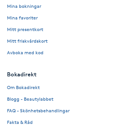
Fotsvamp
Mina bokningar
Mina favoriter
Fotvård
Mitt presentkort
Fransar
Mitt friskvårdskort
Avboka med kod
Fransborttagning
Fransfärgning
Bokadirekt
Fransförlängning
Om Bokadirekt
Blogg - Beautylabbet
Fransförlängning Megavolym
FAQ - Skönhetsbehandlingar
Fransförlängning Volym
Fakta & Råd