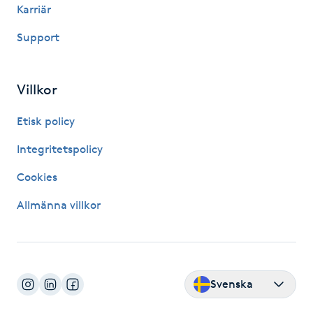
Karriär
Fransk manikyr
Support
Fransrengöring
Villkor
Frekvensterapi
Etisk policy
Friskvård
Integritetspolicy
Friskvårdsmassage
Cookies
Allmänna villkor
Frisör
Funktionsanalys
Svenska
Färgning