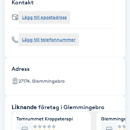
Cryoterapi
Kontakt
D
Lägg till epostadress
Damklippning
Lägg till telefonnummer
Dermapen
Diamantslipning
E
Adress
Enzympeeling
27174, Glemmingebro
Extensions
Liknande
företag
i Glemmingebro
Extensions borttagning
Tomrummet Kroppsterapi
GlemmingeKl
Eyeliner-tatuering