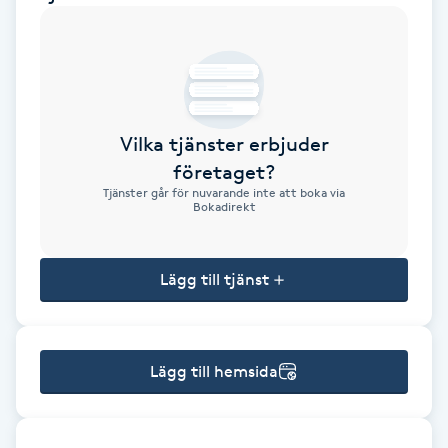
Brynformning
Brynfärgning
Vilka tjänster erbjuder
Brynplockning
företaget?
Tjänster går för nuvarande inte att boka via
Bröllopsuppsättning
Bokadirekt
C
Lägg till tjänst
Celluliter
Coachning
Lägg till hemsida
Color correction