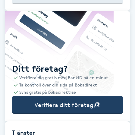
Babylights
Balayage
Bambumassage
Barber
Ditt företag?
Verifiera dig gratis med BankID på en minut
Barnklippning
Ta kontroll över din sida på Bokadirekt
Syns gratis på bokadirekt.se
BIAB
Verifiera ditt företag
Blowout
Bottenfärg
Tjänster