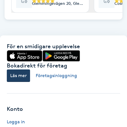
Glemmingevägen 20, Glemmingebro
Cosmi
F
Face framing
Faceliftmassage
För en smidigare upplevelse
Fet hårbotten
Bokadirekt för företag
Fettreducering
Läs mer
Företagsinloggning
Fibromassage
Fillers
Konto
Fotmassage
Logga in